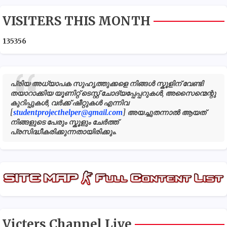
VISITERS THIS MONTH
1
3
5
3
5
6
പ്രിയ അധ്യാപക സുഹൃത്തുക്കളെ നിങ്ങൾ സ്കൂളിന് വേണ്ടി
തയാറാക്കിയ യൂണിറ്റ് ടെസ്റ്റ് ചോദ്യപ്പേപ്പറുകൾ, അസൈന്മെന്റു
കുറിപ്പുകൾ, വർക്ക് ഷീറ്റുകൾ എന്നിവ
[
studentprojecthelper@gmail.com
] അയച്ചുതന്നാൽ ആയത്
നിങ്ങളുടെ പേരും സ്കൂളും ചേർത്ത്
പ്രസിദ്ധീകരിക്കുന്നതായിരിക്കും.
Victers Channel Live