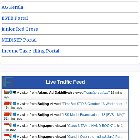
AG Kerala
ESTB Portal
Junior Red Cross
MEDiSEP Portal
Income Tax e-filing Portal
Live Traffic Feed
A visitor from
Adam, Ad Dakhiliyah
viewed "
പഞ്ചവാദ്യം
"
15 mins
ago
A visitor from
Beijing
viewed "
First Bell STD 3 October 13 Worksheet…
"
49 mins ago
A visitor from
Beijing
viewed "
LSS Model Examination - 13 [EVS - MM]
"
52 mins ago
A visitor from
Singapore
viewed "
Class 3 TAMIL HAND BOOK
"
1 hr 1
min ago
A visitor from
Singapore
viewed "
Gandhi Quiz (ഗാന്ധി ക്വിസ്) Part