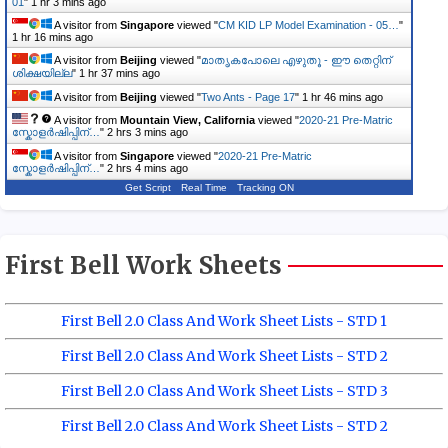
01
"
1 hr 3 mins ago
A visitor from
Singapore
viewed "
CM KID LP Model Examination - 05…
"
1 hr 16 mins ago
A visitor from
Beijing
viewed "
മാതൃകപോലെ എഴുതൂ - ഈ തെറ്റിന്
ശിക്ഷയില്ല
"
1 hr 37 mins ago
A visitor from
Beijing
viewed "
Two Ants - Page 17
"
1 hr 46 mins ago
A visitor from
Mountain View, California
viewed "
2020-21 Pre-Matric
സ്കോളർഷിപ്പിന്…
"
2 hrs 3 mins ago
A visitor from
Singapore
viewed "
2020-21 Pre-Matric
സ്കോളർഷിപ്പിന്…
"
2 hrs 4 mins ago
Get Script
Real Time
Tracking ON
First Bell Work Sheets
First Bell 2.0 Class And Work Sheet Lists - STD 1
First Bell 2.0 Class And Work Sheet Lists - STD 2
First Bell 2.0 Class And Work Sheet Lists - STD 3
First Bell 2.0 Class And Work Sheet Lists - STD 2