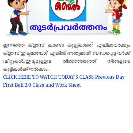
ഇന്നത്തെ ക്‌ളാസ് കണ്ടോ കൂട്ടുകാരെ? എല്ലാവർക്കും
ക്‌ളാസ് ഇഷ്ടമായോ? എങ്കിൽ അതുമായി ബന്ധപ്പെട്ട വർക്ക്
ഷീറ്റുകൾ..ഇഷ്ടമുള്ളവ തിരഞ്ഞെടുത്ത് നിങ്ങളുടെ
കുട്ടികൾക്ക് നൽകാം...
CLICK HERE TO WATCH TODAY'S CLASS
Previous Day
First Bell 2.0 Class and Work Sheet