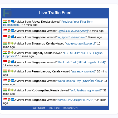
Live Traffic Feed
A visitor from
Aluva, Kerala
viewed "
Previous Year First Term
Examination…
"
7 mins ago
A visitor from
Singapore
viewed "
എസ്.കെ.പൊറ്റെക്കാട്ട്
"
8 mins ago
A visitor from
Singapore
viewed "
കൂടുതൽ കടങ്കഥകൾ
"
8 mins ago
A visitor from
Shoranur, Kerala
viewed "
വായനാ കാർഡുകൾ
"
10
mins ago
A visitor from
Palghat, Kerala
viewed "
LSS STUDY NOTES - English
Opposites
"
16 mins ago
A visitor from
Singapore
viewed "
The Lost Child (STD 4 English Unit 4)
"
19 mins ago
A visitor from
Perumbavoor, Kerala
viewed "
കടങ്കഥ - പഴങ്ങൾ
"
20 mins
ago
A visitor from
Singapore
viewed "
World Malaria Day (മലേറിയ ദിനം)
"
23
mins ago
A visitor from
Kodungallur, Kerala
viewed "
ഉദ്ഗ്രഥിതം എന്താണ്?
"
31
mins ago
A visitor from
Singapore
viewed "
Kerala LPSA Helper (LPSAH)
"
34 mins
ago
Get Script
Real Time
Tracking ON