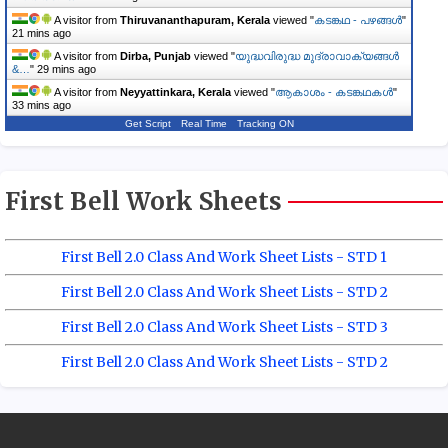
A visitor from
Thiruvananthapuram, Kerala
viewed "
കടങ്കഥ - പഴങ്ങൾ
"
21 mins ago
A visitor from
Dirba, Punjab
viewed "
യുദ്ധവിരുദ്ധ മുദ്രാവാക്യങ്ങൾ
&…
"
29 mins ago
A visitor from
Neyyattinkara, Kerala
viewed "
ആകാശം - കടങ്കഥകൾ
"
33 mins ago
Get Script
Real Time
Tracking ON
First Bell Work Sheets
First Bell 2.0 Class And Work Sheet Lists - STD 1
First Bell 2.0 Class And Work Sheet Lists - STD 2
First Bell 2.0 Class And Work Sheet Lists - STD 3
First Bell 2.0 Class And Work Sheet Lists - STD 2