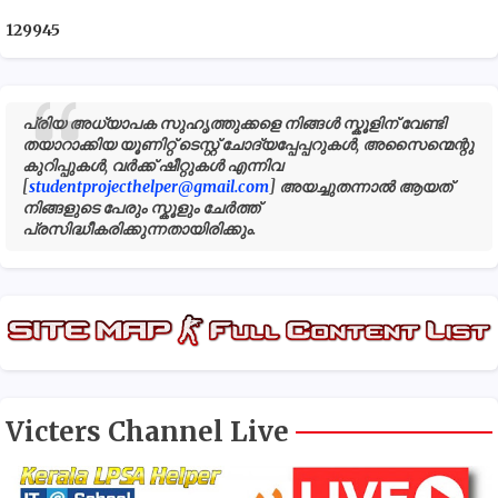
1
2
9
9
4
5
പ്രിയ അധ്യാപക സുഹൃത്തുക്കളെ നിങ്ങൾ സ്കൂളിന് വേണ്ടി
തയാറാക്കിയ യൂണിറ്റ് ടെസ്റ്റ് ചോദ്യപ്പേപ്പറുകൾ, അസൈന്മെന്റു
കുറിപ്പുകൾ, വർക്ക് ഷീറ്റുകൾ എന്നിവ
[
studentprojecthelper@gmail.com
] അയച്ചുതന്നാൽ ആയത്
നിങ്ങളുടെ പേരും സ്കൂളും ചേർത്ത്
പ്രസിദ്ധീകരിക്കുന്നതായിരിക്കും.
Victers Channel Live