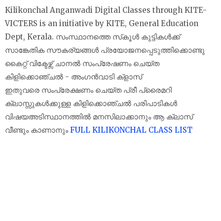
Kilikonchal Anganwadi Digital Classes through KITE-
VICTERS is an initiative by KITE, General Education
Dept, Kerala. സംസ്ഥാനത്തെ സ്‌കൂൾ കുട്ടികൾക്ക്
സാങ്കേതിക സൗകര്യങ്ങൾ പ്രയോജനപ്പെടുത്തിക്കൊണ്ടു
കൈറ്റ് വിക്ടേഴ്സ് ചാനല്‍ സംപ്രേഷണം ചെയ്ത
കിളിക്കൊഞ്ചൽ - അംഗൻവാടി ക്‌ളാസ്‌
ഇതുവരെ സംപ്രേക്ഷണം ചെയ്ത പ്രീ പ്രൈമറി
ക്ലാസ്സുകൾക്കുള്ള കിളിക്കൊഞ്ചൽ പരിപാടികൾ
വിഷയഅടിസ്ഥാനത്തിൽ മനസിലാക്കാനും ആ ക്ലാസ്
വീണ്ടും കാണാനും
FULL KILIKONCHAL CLASS LIST