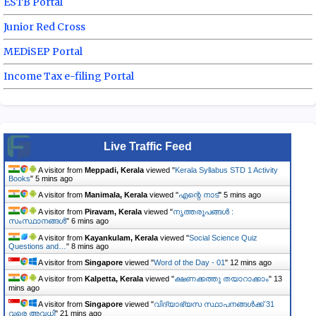
ESTB Portal
Junior Red Cross
MEDiSEP Portal
Income Tax e-filing Portal
Live Traffic Feed
A visitor from
Meppadi, Kerala
viewed "
Kerala Syllabus STD 1 Activity
Books
"
5 mins ago
A visitor from
Manimala, Kerala
viewed "
എന്റെ നാട്
"
5 mins ago
A visitor from
Piravam, Kerala
viewed "
നൃത്തരൂപങ്ങൾ :
സംസ്ഥാനങ്ങൾ
"
6 mins ago
A visitor from
Kayankulam, Kerala
viewed "
Social Science Quiz
Questions and…
"
8 mins ago
A visitor from
Singapore
viewed "
Word of the Day - 01
"
12 mins ago
A visitor from
Kalpetta, Kerala
viewed "
ക്ഷണക്കത്തു തയാറാക്കാം
"
13
mins ago
A visitor from
Singapore
viewed "
വിദ്യാഭ്യസ സ്ഥാപനങ്ങൾക്ക് 31
വരെ അവധി
"
21 mins ago