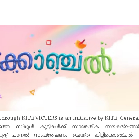
through KITE-VICTERS is an initiative by KITE, Genera
്തെ സ്‌കൂൾ കുട്ടികൾക്ക് സാങ്കേതിക സൗകര്യങ്ങ
ിക്ടേഴ്സ് ചാനല്‍ സംപ്രേഷണം ചെയ്ത കിളിക്കൊഞ്ചൽ 