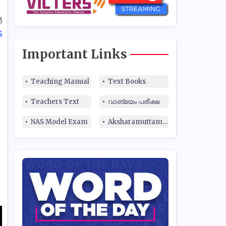
ൾ
S
Important Links
Teaching Manual
Text Books
Teachers Text
വാങ്മയം പരീക്ഷ
NAS Model Exam
Aksharamuttam Quiz