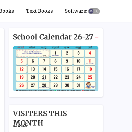
Books
Text Books
Softwares
School Calendar 26-27
VISITERS THIS
MONTH
1
3
2
4
2
6