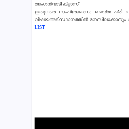
അംഗൻവാടി ക്‌ളാസ്‌
ഇതുവരെ സംപ്രേക്ഷണം ചെയ്ത പ്രീ പ്
വിഷയഅടിസ്ഥാനത്തിൽ മനസിലാക്കാനും 
LIST