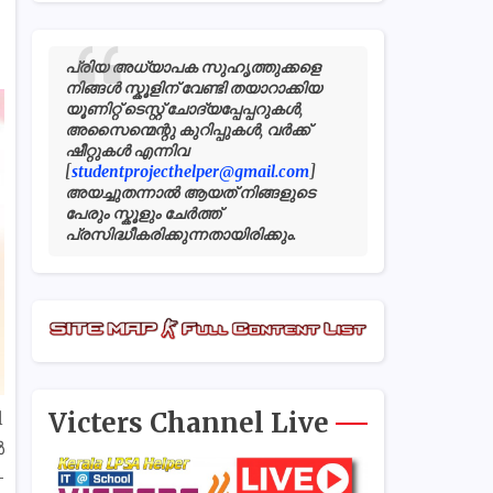
പ്രിയ അധ്യാപക സുഹൃത്തുക്കളെ
നിങ്ങൾ സ്കൂളിന് വേണ്ടി തയാറാക്കിയ
യൂണിറ്റ് ടെസ്റ്റ് ചോദ്യപ്പേപ്പറുകൾ,
അസൈന്മെന്റു കുറിപ്പുകൾ, വർക്ക്
ഷീറ്റുകൾ എന്നിവ
[
studentprojecthelper@gmail.com
]
അയച്ചുതന്നാൽ ആയത് നിങ്ങളുടെ
പേരും സ്കൂളും ചേർത്ത്
പ്രസിദ്ധീകരിക്കുന്നതായിരിക്കും.
Victers Channel Live
l
ൾ
-