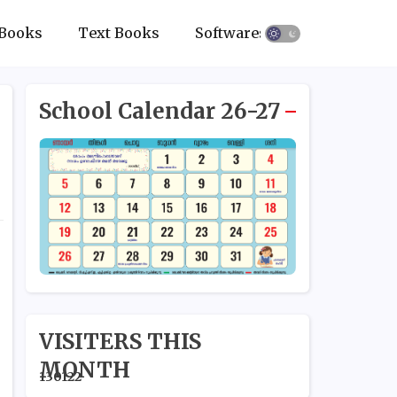
Books
Text Books
Softwares
School Calendar 26-27
VISITERS THIS
MONTH
1
3
0
1
2
2