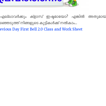
? എല്ലാവർക്കും ക്‌ളാസ് ഇഷ്ടമായോ? എങ്കിൽ അതുമായ
രഞ്ഞെടുത്ത് നിങ്ങളുടെ കുട്ടികൾക്ക് നൽകാം...
evious Day First Bell 2.0 Class and Work Sheet