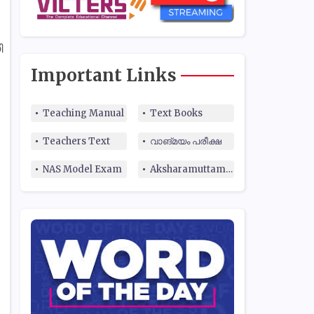
ി
Important Links
Teaching Manual
Text Books
Teachers Text
വാങ്മയം പരീക്ഷ
NAS Model Exam
Aksharamuttam Quiz