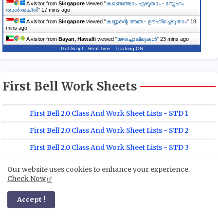
A visitor from
Singapore
viewed "
കണ്ടെത്താം എഴുതാം - സ്നേഹം
താൻ ശക്തി
"
17 mins ago
A visitor from
Singapore
viewed "
കണ്ണന്റെ അമ്മ - ഊഹിച്ചെഴുതാം
"
18
mins ago
A visitor from
Bayan, Hawalli
viewed "
മഴച്ചൊല്ലുകൾ
"
23 mins ago
Get Script
Real Time
Tracking ON
First Bell Work Sheets
First Bell 2.0 Class And Work Sheet Lists - STD 1
First Bell 2.0 Class And Work Sheet Lists - STD 2
First Bell 2.0 Class And Work Sheet Lists - STD 3
First Bell 2.0 Class And Work Sheet Lists - STD 2
Our website uses cookies to enhance your experience.
Check Now
Accept !