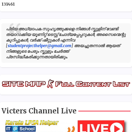
1
3
1
4
6
1
പ്രിയ അധ്യാപക സുഹൃത്തുക്കളെ നിങ്ങൾ സ്കൂളിന് വേണ്ടി
തയാറാക്കിയ യൂണിറ്റ് ടെസ്റ്റ് ചോദ്യപ്പേപ്പറുകൾ, അസൈന്മെന്റു
കുറിപ്പുകൾ, വർക്ക് ഷീറ്റുകൾ എന്നിവ
[
studentprojecthelper@gmail.com
] അയച്ചുതന്നാൽ ആയത്
നിങ്ങളുടെ പേരും സ്കൂളും ചേർത്ത്
പ്രസിദ്ധീകരിക്കുന്നതായിരിക്കും.
Victers Channel Live