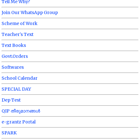
Tell Me Why?
Join Our WhatsApp Group
Scheme of Work
Teacher's Text
Text Books
Govt.Orders
Softwares
School Calendar
SPECIAL DAY
Dep Test
QIP തീരുമാനങ്ങൾ
e-grantz Portal
SPARK