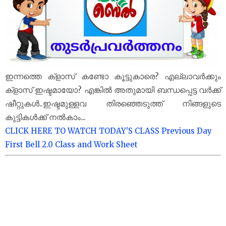
ഇന്നത്തെ ക്‌ളാസ് കണ്ടോ കൂട്ടുകാരെ? എല്ലാവർക്കും
ക്‌ളാസ് ഇഷ്ടമായോ? എങ്കിൽ അതുമായി ബന്ധപ്പെട്ട വർക്ക്
ഷീറ്റുകൾ..ഇഷ്ടമുള്ളവ തിരഞ്ഞെടുത്ത് നിങ്ങളുടെ
കുട്ടികൾക്ക് നൽകാം...
CLICK HERE TO WATCH TODAY'S CLASS
Previous Day
First Bell 2.0 Class and Work Sheet