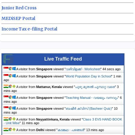
Junior Red Cross
MEDiSEP Portal
Income Tax e-filing Portal
Live Traffic Feed
A visitor from
Singapore
viewed "
വഴിവിളക്ക് - Worksheet
"
45 secs ago
A visitor from
Singapore
viewed "
World Population Day in School
"
1 min
ago
A visitor from
Mattanur, Kerala
viewed "
പുഴു മുതൽ പൂമ്പാറ്റ വരെ
"
3
mins ago
A visitor from
Singapore
viewed "
Teaching Manual - വയലും വനവും
"
6
mins ago
A visitor from
Singapore
viewed "
ബഷീർ ക്വിസ് (Basheer Quiz)
"
10
mins ago
A visitor from
Neyyattinkara, Kerala
viewed "
Class 3 EVS HAND BOOK
- Unit Wise
"
11 mins ago
A visitor from
Delhi
viewed "
കടങ്കഥ - പഴങ്ങൾ
"
13 mins ago