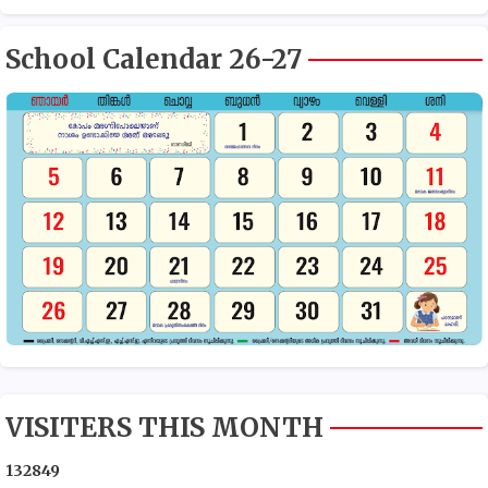
School Calendar 26-27
VISITERS THIS MONTH
1
3
2
8
4
9