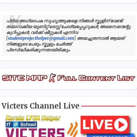
പ്രിയ അധ്യാപക സുഹൃത്തുക്കളെ നിങ്ങൾ സ്കൂളിന് വേണ്ടി
തയാറാക്കിയ യൂണിറ്റ് ടെസ്റ്റ് ചോദ്യപ്പേപ്പറുകൾ, അസൈന്മെന്റു
കുറിപ്പുകൾ, വർക്ക് ഷീറ്റുകൾ എന്നിവ
[
studentprojecthelper@gmail.com
] അയച്ചുതന്നാൽ ആയത്
നിങ്ങളുടെ പേരും സ്കൂളും ചേർത്ത്
പ്രസിദ്ധീകരിക്കുന്നതായിരിക്കും.
Victers Channel Live