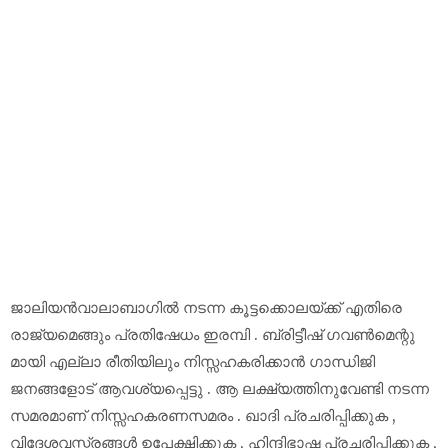
ജാലിയൻവാലാബാഗിൽ നടന്ന കൂട്ടക്കൊലയ്ക്ക് എതിരെ
രാജ്യമെങ്ങും പ്രതിഷേധം ഇരമ്പി . ബ്രിട്ടീഷ് ഗവൺമെന്റു
മായി എല്ലാ രീതിയിലും നിസ്സഹകരിക്കാൻ ഗാന്ധിജി
ജനങ്ങളോട് ആവശ്യപ്പെട്ടു . ആ ലക്ഷ്യത്തിനുവേണ്ടി നടന്ന
സമരമാണ് നിസ്സഹകരണസമരം . ഖാദി പ്രചരിപ്പിക്കുക ,
വിദേശവസ്ത്രങ്ങൾ ഉപേക്ഷിക്കുക , ഹിന്ദിഭാഷ പ്രചരിപ്പിക്കുക ,