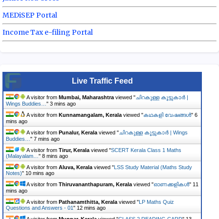
MEDiSEP Portal
Income Tax e-filing Portal
Live Traffic Feed
A visitor from
Mumbai, Maharashtra
viewed "
ചിറകുള്ള കൂട്ടുകാർ |
Wings Buddies…
"
3 mins ago
A visitor from
Kunnamangalam, Kerala
viewed "
കഥകളി വേഷങ്ങൾ
"
6
mins ago
A visitor from
Punalur, Kerala
viewed "
ചിറകുള്ള കൂട്ടുകാർ | Wings
Buddies…
"
7 mins ago
A visitor from
Tirur, Kerala
viewed "
SCERT Kerala Class 1 Maths
(Malayalam…
"
8 mins ago
A visitor from
Aluva, Kerala
viewed "
LSS Study Material (Maths Study
Notes)
"
10 mins ago
A visitor from
Thiruvananthapuram, Kerala
viewed "
ഓണക്കളികൾ
"
11
mins ago
A visitor from
Pathanamthitta, Kerala
viewed "
LP Maths Quiz
Questions and Answers - 01
"
12 mins ago
A visitor from
Munnar, Kerala
viewed "
CLASS 2 READING CARD
"
13