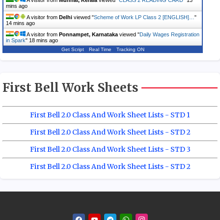
mins ago
A visitor from
Delhi
viewed "
Scheme of Work LP Class 2 [ENGLISH]…
"
14 mins ago
A visitor from
Ponnampet, Karnataka
viewed "
Daily Wages Registration
in Spark
"
18 mins ago
Get Script
Real Time
Tracking ON
First Bell Work Sheets
First Bell 2.0 Class And Work Sheet Lists - STD 1
First Bell 2.0 Class And Work Sheet Lists - STD 2
First Bell 2.0 Class And Work Sheet Lists - STD 3
First Bell 2.0 Class And Work Sheet Lists - STD 2