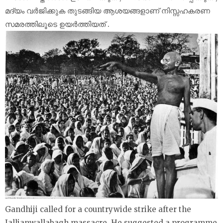
മദ്യം വർജിക്കുക തുടങ്ങിയ ആശയങ്ങളാണ് നിസ്സഹകരണ
സമരത്തിലൂടെ ഉയർത്തിയത് .
Gandhiji called for a countrywide strike after the
Jallianwallabagh massacre. He suggested a programme