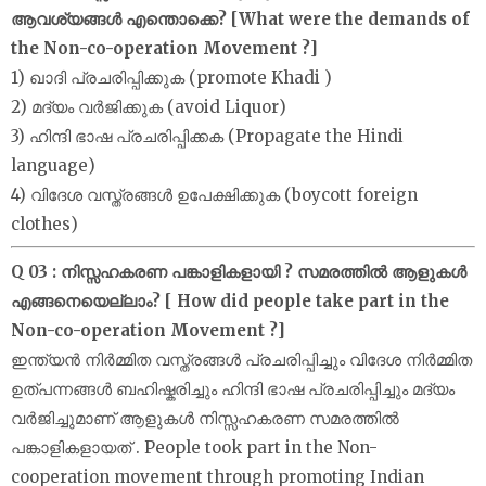
ആവശ്യങ്ങൾ എന്തൊക്കെ? [What were the demands of
the Non-co-operation Movement ?]
1) ഖാദി പ്രചരിപ്പിക്കുക (promote Khadi )
2) മദ്യം വർജിക്കുക (avoid Liquor)
3) ഹിന്ദി ഭാഷ പ്രചരിപ്പിക്കക (Propagate the Hindi
language)
4) വിദേശ വസ്ത്രങ്ങൾ ഉപേക്ഷിക്കുക (boycott foreign
clothes)
Q 03 : നിസ്സഹകരണ പങ്കാളികളായി ? സമരത്തിൽ ആളുകൾ
എങ്ങനെയെല്ലാം? [ How did people take part in the
Non-co-operation Movement ?]
ഇന്ത്യൻ നിർമ്മിത വസ്ത്രങ്ങൾ പ്രചരിപ്പിച്ചും വിദേശ നിർമ്മിത
ഉത്പന്നങ്ങൾ ബഹിഷ്കരിച്ചും ഹിന്ദി ഭാഷ പ്രചരിപ്പിച്ചും മദ്യം
വർജിച്ചുമാണ് ആളുകൾ നിസ്സഹകരണ സമരത്തിൽ
പങ്കാളികളായത് . People took part in the Non-
cooperation movement through promoting Indian