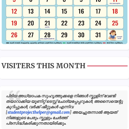
VISITERS THIS MONTH
പ്രിയ അധ്യാപക സുഹൃത്തുക്കളെ നിങ്ങൾ സ്കൂളിന് വേണ്ടി
തയാറാക്കിയ യൂണിറ്റ് ടെസ്റ്റ് ചോദ്യപ്പേപ്പറുകൾ, അസൈന്മെന്റു
കുറിപ്പുകൾ, വർക്ക് ഷീറ്റുകൾ എന്നിവ
[
studentprojecthelper@gmail.com
] അയച്ചുതന്നാൽ ആയത്
നിങ്ങളുടെ പേരും സ്കൂളും ചേർത്ത്
പ്രസിദ്ധീകരിക്കുന്നതായിരിക്കും.