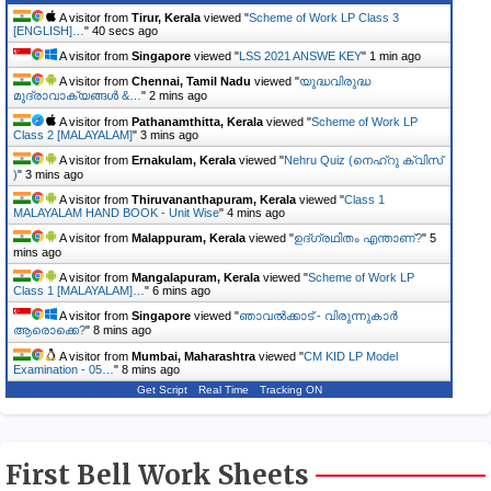
A visitor from
Tirur, Kerala
viewed "
Scheme of Work LP Class 3
[ENGLISH]…
"
41 secs ago
A visitor from
Singapore
viewed "
LSS 2021 ANSWE KEY
"
1 min ago
A visitor from
Chennai, Tamil Nadu
viewed "
യുദ്ധവിരുദ്ധ
മുദ്രാവാക്യങ്ങൾ &…
"
2 mins ago
A visitor from
Pathanamthitta, Kerala
viewed "
Scheme of Work LP
Class 2 [MALAYALAM]
"
3 mins ago
A visitor from
Ernakulam, Kerala
viewed "
Nehru Quiz (നെഹ്‌റു ക്വിസ്
)
"
3 mins ago
A visitor from
Thiruvananthapuram, Kerala
viewed "
Class 1
MALAYALAM HAND BOOK - Unit Wise
"
4 mins ago
A visitor from
Malappuram, Kerala
viewed "
ഉദ്ഗ്രഥിതം എന്താണ്?
"
5
mins ago
A visitor from
Mangalapuram, Kerala
viewed "
Scheme of Work LP
Class 1 [MALAYALAM]…
"
7 mins ago
A visitor from
Singapore
viewed "
ഞാവൽക്കാട് - വിരുന്നുകാർ
ആരൊക്കെ?
"
8 mins ago
A visitor from
Mumbai, Maharashtra
viewed "
CM KID LP Model
Examination - 05…
"
8 mins ago
Get Script
Real Time
Tracking ON
First Bell Work Sheets