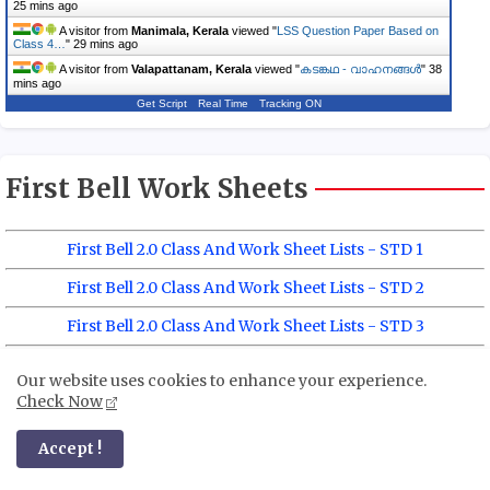
25 mins ago
A visitor from
Manimala, Kerala
viewed "
LSS Question Paper Based on
Class 4…
"
29 mins ago
A visitor from
Valapattanam, Kerala
viewed "
കടങ്കഥ - വാഹനങ്ങൾ
"
38
mins ago
Get Script
Real Time
Tracking ON
First Bell Work Sheets
First Bell 2.0 Class And Work Sheet Lists - STD 1
First Bell 2.0 Class And Work Sheet Lists - STD 2
First Bell 2.0 Class And Work Sheet Lists - STD 3
First Bell 2.0 Class And Work Sheet Lists - STD 2
Our website uses cookies to enhance your experience.
Check Now
Accept !