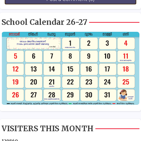
School Calendar 26-27
VISITERS THIS MONTH
1
2
9
8
6
0