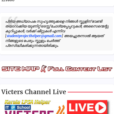
പ്രിയ അധ്യാപക സുഹൃത്തുക്കളെ നിങ്ങൾ സ്കൂളിന് വേണ്ടി
തയാറാക്കിയ യൂണിറ്റ് ടെസ്റ്റ് ചോദ്യപ്പേപ്പറുകൾ, അസൈന്മെന്റു
കുറിപ്പുകൾ, വർക്ക് ഷീറ്റുകൾ എന്നിവ
[
studentprojecthelper@gmail.com
] അയച്ചുതന്നാൽ ആയത്
നിങ്ങളുടെ പേരും സ്കൂളും ചേർത്ത്
പ്രസിദ്ധീകരിക്കുന്നതായിരിക്കും.
Victers Channel Live