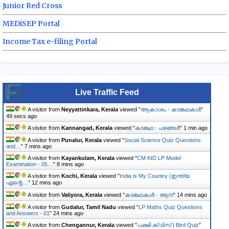
Junior Red Cross
MEDiSEP Portal
Income Tax e-filing Portal
Live Traffic Feed
A visitor from
Neyyattinkara, Kerala
viewed "
ആകാശം - കടങ്കഥകൾ
"
50 secs ago
A visitor from
Kannangad, Kerala
viewed "
കടങ്കഥ - പഴങ്ങൾ
"
1 min ago
A visitor from
Punalur, Kerala
viewed "
Social Science Quiz Questions
and…
"
7 mins ago
A visitor from
Kayankulam, Kerala
viewed "
CM KID LP Model
Examination - 05…
"
8 mins ago
A visitor from
Kochi, Kerala
viewed "
India is My Country (ഇന്ത്യ
എന്റെ…
"
12 mins ago
A visitor from
Valiyora, Kerala
viewed "
കടങ്കഥകൾ - ആന
"
14 mins ago
A visitor from
Gudalur, Tamil Nadu
viewed "
LP Maths Quiz Questions
and Answers - 01
"
24 mins ago
A visitor from
Chengannur, Kerala
viewed "
പക്ഷി ക്വിസ് | Bird Quiz
"