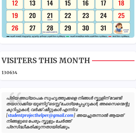
VISITERS THIS MONTH
1
3
0
6
3
4
പ്രിയ അധ്യാപക സുഹൃത്തുക്കളെ നിങ്ങൾ സ്കൂളിന് വേണ്ടി
തയാറാക്കിയ യൂണിറ്റ് ടെസ്റ്റ് ചോദ്യപ്പേപ്പറുകൾ, അസൈന്മെന്റു
കുറിപ്പുകൾ, വർക്ക് ഷീറ്റുകൾ എന്നിവ
[
studentprojecthelper@gmail.com
] അയച്ചുതന്നാൽ ആയത്
നിങ്ങളുടെ പേരും സ്കൂളും ചേർത്ത്
പ്രസിദ്ധീകരിക്കുന്നതായിരിക്കും.