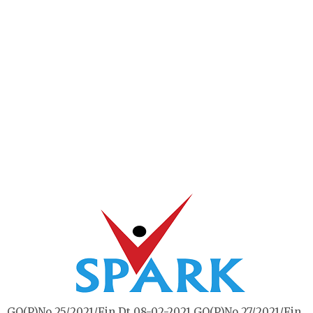
GO(P)No.25/2021/Fin Dt 08-02-2021,GO(P)No.27/2021/Fin