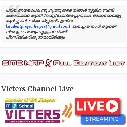
പ്രിയ അധ്യാപക സുഹൃത്തുക്കളെ നിങ്ങൾ സ്കൂളിന് വേണ്ടി
തയാറാക്കിയ യൂണിറ്റ് ടെസ്റ്റ് ചോദ്യപ്പേപ്പറുകൾ, അസൈന്മെന്റു
കുറിപ്പുകൾ, വർക്ക് ഷീറ്റുകൾ എന്നിവ
[
studentprojecthelper@gmail.com
] അയച്ചുതന്നാൽ ആയത്
നിങ്ങളുടെ പേരും സ്കൂളും ചേർത്ത്
പ്രസിദ്ധീകരിക്കുന്നതായിരിക്കും.
Victers Channel Live