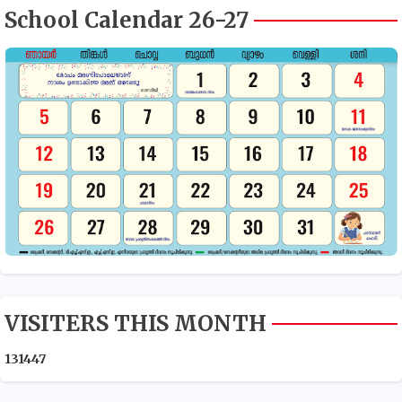
School Calendar 26-27
VISITERS THIS MONTH
1
3
1
4
4
7