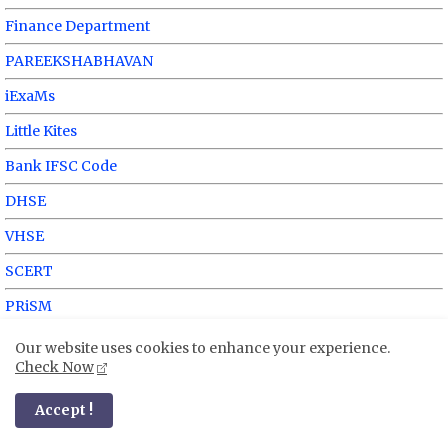
Finance Department
PAREEKSHABHAVAN
iExaMs
Little Kites
Bank IFSC Code
DHSE
VHSE
SCERT
PRiSM
AG Kerala
Our website uses cookies to enhance your experience.
Check Now
ESTB Portal
Accept !
Junior Red Cross
MEDiSEP Portal