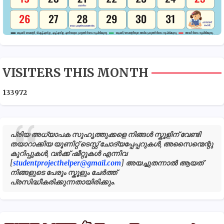
VISITERS THIS MONTH
1
3
3
9
7
2
പ്രിയ അധ്യാപക സുഹൃത്തുക്കളെ നിങ്ങൾ സ്കൂളിന് വേണ്ടി
തയാറാക്കിയ യൂണിറ്റ് ടെസ്റ്റ് ചോദ്യപ്പേപ്പറുകൾ, അസൈന്മെന്റു
കുറിപ്പുകൾ, വർക്ക് ഷീറ്റുകൾ എന്നിവ
[
studentprojecthelper@gmail.com
] അയച്ചുതന്നാൽ ആയത്
നിങ്ങളുടെ പേരും സ്കൂളും ചേർത്ത്
പ്രസിദ്ധീകരിക്കുന്നതായിരിക്കും.