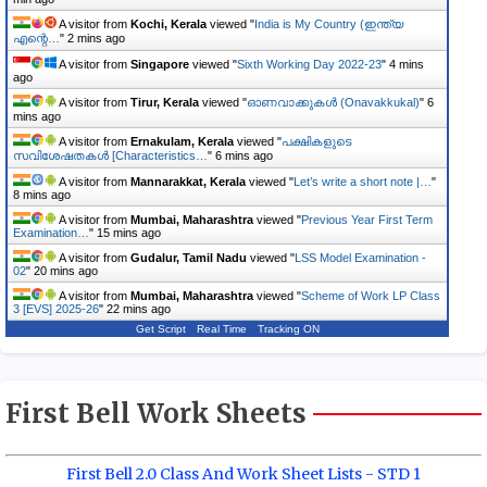
A visitor from
Kochi, Kerala
viewed "
India is My Country (ഇന്ത്യ
എന്റെ…
"
2 mins ago
A visitor from
Singapore
viewed "
Sixth Working Day 2022-23
"
4 mins
ago
A visitor from
Tirur, Kerala
viewed "
ഓണവാക്കുകള്‍ (Onavakkukal)
"
6
mins ago
A visitor from
Ernakulam, Kerala
viewed "
പക്ഷികളുടെ
സവിശേഷതകൾ [Characteristics…
"
6 mins ago
A visitor from
Mannarakkat, Kerala
viewed "
Let’s write a short note |…
"
8 mins ago
A visitor from
Mumbai, Maharashtra
viewed "
Previous Year First Term
Examination…
"
15 mins ago
A visitor from
Gudalur, Tamil Nadu
viewed "
LSS Model Examination -
02
"
20 mins ago
A visitor from
Mumbai, Maharashtra
viewed "
Scheme of Work LP Class
3 [EVS] 2025-26
"
22 mins ago
Get Script
Real Time
Tracking ON
First Bell Work Sheets
First Bell 2.0 Class And Work Sheet Lists - STD 1