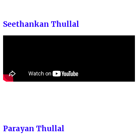
Seethankan Thullal
Parayan Thullal