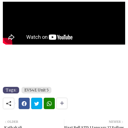
Tags:
EVS4E Unit 5
OLDER
NEWER
Kathakali
First Bell STD 1 January 27 Follow