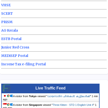
VHSE
SCERT
PRiSM
AG Kerala
ESTB Portal
Junior Red Cross
MEDiSEP Portal
Income Tax e-filing Portal
Live Traffic Feed
A visitor from
Tokyo
viewed "
വായനാദിന ചിന്തകൾ: കുട്ടികൾക്ക്
"
1 min
ago
A visitor from
Singapore
viewed "
Three Kitten - STD 1 English Unit 4
"
1
min ago