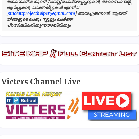
തയാറാക്കിയ യൂണിറ്റ് ടെസ്റ്റ് ചോദ്യപ്പേപ്പറുകൾ, അസൈന്മെന്റു
കുറിപ്പുകൾ, വർക്ക് ഷീറ്റുകൾ എന്നിവ
[
studentprojecthelper@gmail.com
] അയച്ചുതന്നാൽ ആയത്
നിങ്ങളുടെ പേരും സ്കൂളും ചേർത്ത്
പ്രസിദ്ധീകരിക്കുന്നതായിരിക്കും.
Victers Channel Live