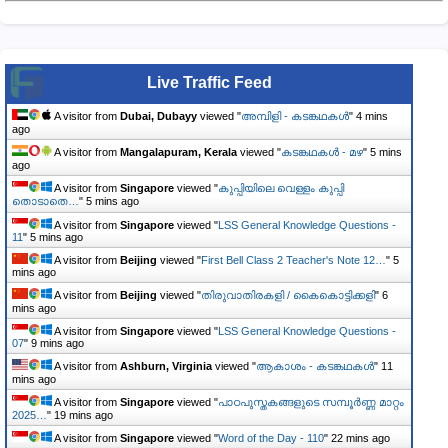
Live Traffic Feed
A visitor from
Dubai, Dubayy
viewed "
അമ്പിളി - കടങ്കഥകൾ
"
4 mins
ago
A visitor from
Mangalapuram, Kerala
viewed "
കടങ്കഥകൾ - മഴ
"
5 mins
ago
A visitor from
Singapore
viewed "
കുപ്പിയിലെ വെള്ളം കുപ്പി
തൊടാതെ…
"
5 mins ago
A visitor from
Singapore
viewed "
LSS General Knowledge Questions -
11
"
5 mins ago
A visitor from
Beijing
viewed "
First Bell Class 2 Teacher's Note 12…
"
5
mins ago
A visitor from
Beijing
viewed "
തിരുവാതിരകളി / കൈകൊട്ടിക്കളി
"
6
mins ago
A visitor from
Singapore
viewed "
LSS General Knowledge Questions -
07
"
9 mins ago
A visitor from
Ashburn, Virginia
viewed "
ആകാശം - കടങ്കഥകൾ
"
11
mins ago
A visitor from
Singapore
viewed "
പാഠപുസ്തകങ്ങളുടെ സമ്പൂർണ്ണ മാറ്റം
2025…
"
19 mins ago
A visitor from
Singapore
viewed "
Word of the Day - 110
"
22 mins ago