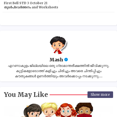
First Bell STD 3 October 21
തുടർപ്രവർത്തനം and Worksheets
Mash
എറണാകുളം ജില്ലയിലെ ഒരു ഗ്രാമാന്തരീക്ഷത്തിൽ ജീവിക്കുന്നു.
കുട്ടികളോടൊത്ത് കളിച്ചും ചിരിച്ചും അവരെ ചിന്തിപ്പിച്ചും
കൗതുകങ്ങൾ ഉണർത്തിയും അവർക്കൊപ്പം നടക്കുന്നു.....
You May Like
Show more