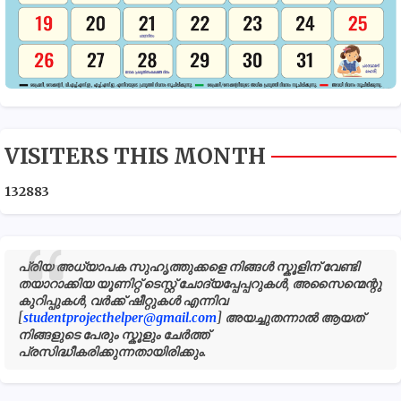
VISITERS THIS MONTH
1
3
2
8
8
3
പ്രിയ അധ്യാപക സുഹൃത്തുക്കളെ നിങ്ങൾ സ്കൂളിന് വേണ്ടി
തയാറാക്കിയ യൂണിറ്റ് ടെസ്റ്റ് ചോദ്യപ്പേപ്പറുകൾ, അസൈന്മെന്റു
കുറിപ്പുകൾ, വർക്ക് ഷീറ്റുകൾ എന്നിവ
[
studentprojecthelper@gmail.com
] അയച്ചുതന്നാൽ ആയത്
നിങ്ങളുടെ പേരും സ്കൂളും ചേർത്ത്
പ്രസിദ്ധീകരിക്കുന്നതായിരിക്കും.