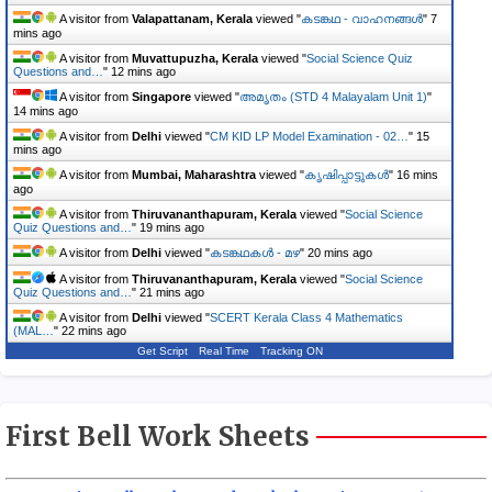
A visitor from
Valapattanam, Kerala
viewed "
കടങ്കഥ - വാഹനങ്ങൾ
"
7
mins ago
A visitor from
Muvattupuzha, Kerala
viewed "
Social Science Quiz
Questions and…
"
12 mins ago
A visitor from
Singapore
viewed "
അമൃതം (STD 4 Malayalam Unit 1)
"
14 mins ago
A visitor from
Delhi
viewed "
CM KID LP Model Examination - 02…
"
15
mins ago
A visitor from
Mumbai, Maharashtra
viewed "
ക‍ൃഷിപ്പാട്ട‍ുകൾ
"
16 mins
ago
A visitor from
Thiruvananthapuram, Kerala
viewed "
Social Science
Quiz Questions and…
"
19 mins ago
A visitor from
Delhi
viewed "
കടങ്കഥകൾ - മഴ
"
20 mins ago
A visitor from
Thiruvananthapuram, Kerala
viewed "
Social Science
Quiz Questions and…
"
21 mins ago
A visitor from
Delhi
viewed "
SCERT Kerala Class 4 Mathematics
(MAL…
"
22 mins ago
Get Script
Real Time
Tracking ON
First Bell Work Sheets