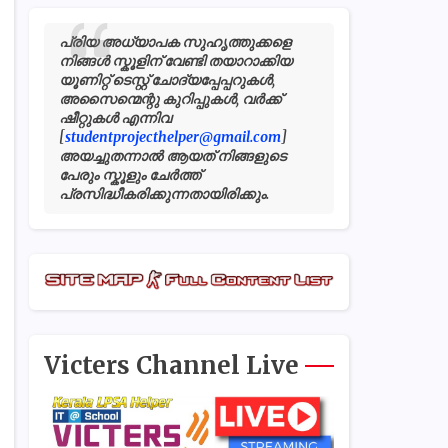
പ്രിയ അധ്യാപക സുഹൃത്തുക്കളെ
നിങ്ങൾ സ്കൂളിന് വേണ്ടി തയാറാക്കിയ
യൂണിറ്റ് ടെസ്റ്റ് ചോദ്യപ്പേപ്പറുകൾ,
അസൈന്മെന്റു കുറിപ്പുകൾ, വർക്ക്
ഷീറ്റുകൾ എന്നിവ
[
studentprojecthelper@gmail.com
]
അയച്ചുതന്നാൽ ആയത് നിങ്ങളുടെ
പേരും സ്കൂളും ചേർത്ത്
പ്രസിദ്ധീകരിക്കുന്നതായിരിക്കും.
Victers Channel Live