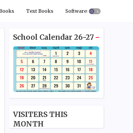
Books
Text Books
Softwares
School Calendar 26-27
VISITERS THIS
MONTH