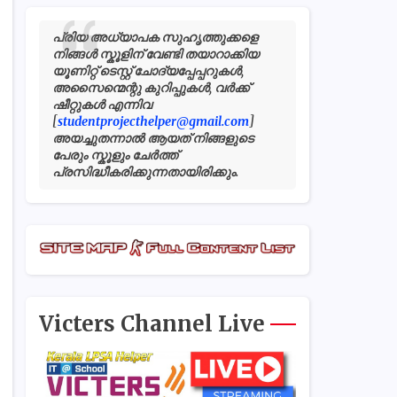
പ്രിയ അധ്യാപക സുഹൃത്തുക്കളെ
നിങ്ങൾ സ്കൂളിന് വേണ്ടി തയാറാക്കിയ
യൂണിറ്റ് ടെസ്റ്റ് ചോദ്യപ്പേപ്പറുകൾ,
അസൈന്മെന്റു കുറിപ്പുകൾ, വർക്ക്
ഷീറ്റുകൾ എന്നിവ
[
studentprojecthelper@gmail.com
]
അയച്ചുതന്നാൽ ആയത് നിങ്ങളുടെ
പേരും സ്കൂളും ചേർത്ത്
പ്രസിദ്ധീകരിക്കുന്നതായിരിക്കും.
Victers Channel Live