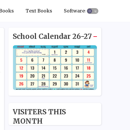
Books
Text Books
Softwares
School Calendar 26-27
VISITERS THIS
MONTH