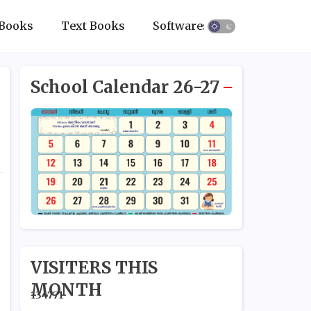
Books
Text Books
Softwares
School Calendar 26-27
VISITERS THIS
MONTH
1
3
4
7
7
1