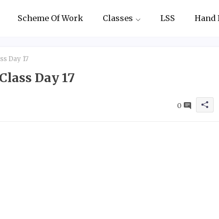
Scheme Of Work
Classes
LSS
Hand 
ss Day 17
Class Day 17
0