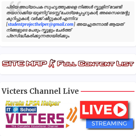
പ്രിയ അധ്യാപക സുഹൃത്തുക്കളെ നിങ്ങൾ സ്കൂളിന് വേണ്ടി
തയാറാക്കിയ യൂണിറ്റ് ടെസ്റ്റ് ചോദ്യപ്പേപ്പറുകൾ, അസൈന്മെന്റു
കുറിപ്പുകൾ, വർക്ക് ഷീറ്റുകൾ എന്നിവ
[
studentprojecthelper@gmail.com
] അയച്ചുതന്നാൽ ആയത്
നിങ്ങളുടെ പേരും സ്കൂളും ചേർത്ത്
പ്രസിദ്ധീകരിക്കുന്നതായിരിക്കും.
Victers Channel Live