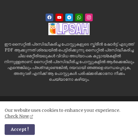
ഈ സൈറ്റിൽ പ്രസിദ്ധീകരിച്ച പോസ്റ്റുകളുടെ സ്ക്രീൻ ഷോർട്ട് എടുത്ത്
PDF ആക്കുന്നത് ശ്രദ്ധയിൽ പെട്ടിരിക്കുന്നു സൈറ്റിൽ പ്രസിദ്ധീകരിച്ച
ചില മെറ്റീരിയലുകൾ വിവിധ അധ്യാപക കൂട്ടായ്മകളിൽ
നിന്നുള്ളതാണ്. സൈറ്റിൽ പ്രസിദ്ധീരിച്ച പോസ്റ്റുകളിൽ ആർക്കെങ്കിലും
എന്തെങ്കിലും പ്രശ്‌നമുണ്ടെങ്കിൽ, ദയവായി ഞങ്ങളെ ബന്ധപ്പെടുക,
അതുവഴി എനിക്ക് ആ പോസ്റ്റുകൾ പരിഷ്‌ക്കരിക്കാനോ നീക്കം
ചെയ്യാനോ കഴിയും.
Home
Site Map
Contact us
Privacy Policy
Our website uses cookies to enhance your experience.
Disclaimer
Check Now
All Right Reserved Copyright ©
Accept !
LPSAH