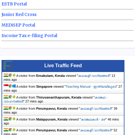
ESTB Portal
Junior Red Cross
MEDiSEP Portal
Income Tax e-filing Portal
Live Traffic Feed
A visitor from
Ernakulam, Kerala
viewed "
കഥകളി വാദ്യങ്ങൾ
"
13
mins ago
A visitor from
Singapore
viewed "
Teaching Manual - ഇന്ത്യയിലൂടെ
"
27
mins ago
A visitor from
Thiruvananthapuram, Kerala
viewed "
കടങ്കഥ -
വാഹനങ്ങൾ
"
27 mins ago
A visitor from
Perumpavur, Kerala
viewed "
കഥകളി വാദ്യങ്ങൾ
"
39
mins ago
A visitor from
Malappuram, Kerala
viewed "
കടങ്കഥകൾ - മഴ
"
46 mins
ago
A visitor from
Perumpavur, Kerala
viewed "
കഥകളി വാദ്യങ്ങൾ
"
52
mins ago