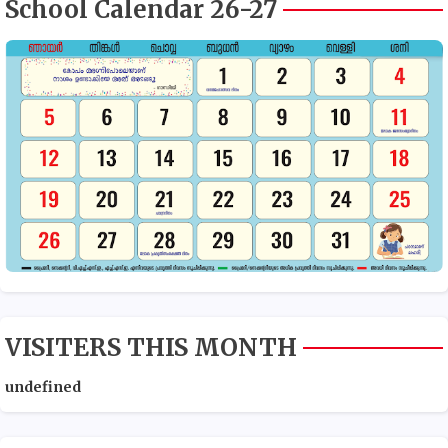
School Calendar 26-27
VISITERS THIS MONTH
u
n
d
e
f
n
e
d