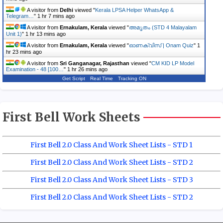
A visitor from
Delhi
viewed "
Kerala LPSA Helper WhatsApp &
Telegram…
"
1 hr 7 mins ago
A visitor from
Ernakulam, Kerala
viewed "
അമൃതം (STD 4 Malayalam
Unit 1)
"
1 hr 13 mins ago
A visitor from
Ernakulam, Kerala
viewed "
ഓണക്വിസ് | Onam Quiz
"
1
hr 23 mins ago
A visitor from
Sri Ganganagar, Rajasthan
viewed "
CM KID LP Model
Examination - 48 [100…
"
1 hr 26 mins ago
Get Script
Real Time
Tracking ON
First Bell Work Sheets
First Bell 2.0 Class And Work Sheet Lists - STD 1
First Bell 2.0 Class And Work Sheet Lists - STD 2
First Bell 2.0 Class And Work Sheet Lists - STD 3
First Bell 2.0 Class And Work Sheet Lists - STD 2