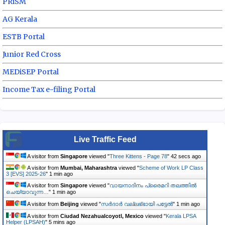
PRiSM
AG Kerala
ESTB Portal
Junior Red Cross
MEDiSEP Portal
Income Tax e-filing Portal
Live Traffic Feed
A visitor from
Singapore
viewed "
Three Kittens - Page 78
"
43 secs ago
A visitor from
Mumbai, Maharashtra
viewed "
Scheme of Work LP Class
3 [EVS] 2025-26
"
1 min ago
A visitor from
Singapore
viewed "
വായനാദിനം പ്രൈമറി തലത്തിൽ
ചെയ്യാവുന്ന…
"
1 min ago
A visitor from
Beijing
viewed "
സർദാർ വല്ലഭ്ഭായി പട്ടേൽ
"
1 min ago
A visitor from
Ciudad Nezahualcoyotl, Mexico
viewed "
Kerala LPSA
Helper (LPSAH)
"
5 mins ago