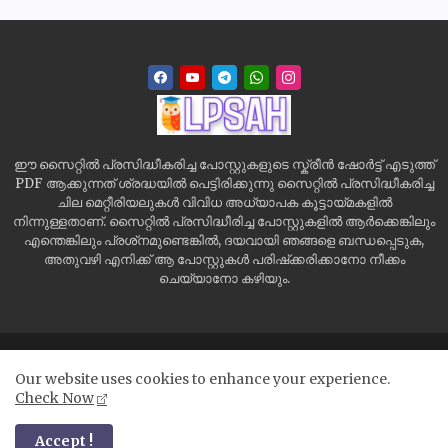
ഈ സൈറ്റിൽ പ്രസിദ്ധീകരിച്ച പോസ്റ്റുകളുടെ സ്ക്രീൻ ഷോർട്ട് എടുത്ത്
PDF ആക്കുന്നത് ശ്രദ്ധയിൽ പെട്ടിരിക്കുന്നു സൈറ്റിൽ പ്രസിദ്ധീകരിച്ച
ചില മെറ്റീരിയലുകൾ വിവിധ അധ്യാപക കൂട്ടായ്മകളിൽ
നിന്നുള്ളതാണ്. സൈറ്റിൽ പ്രസിദ്ധീരിച്ച പോസ്റ്റുകളിൽ ആർക്കെങ്കിലും
എന്തെങ്കിലും പ്രശ്‌നമുണ്ടെങ്കിൽ, ദയവായി ഞങ്ങളെ ബന്ധപ്പെടുക,
അതുവഴി എനിക്ക് ആ പോസ്റ്റുകൾ പരിഷ്‌ക്കരിക്കാനോ നീക്കം
ചെയ്യാനോ കഴിയും.
Home
Site Map
Contact us
Privacy Policy
Our website uses cookies to enhance your experience.
Disclaimer
Check Now
All Right Reserved Copyright ©
Accept !