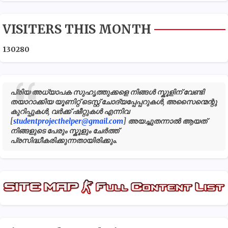
VISITERS THIS MONTH
1
3
0
2
8
0
പ്രിയ അധ്യാപക സുഹൃത്തുക്കളെ നിങ്ങൾ സ്കൂളിന് വേണ്ടി
തയാറാക്കിയ യൂണിറ്റ് ടെസ്റ്റ് ചോദ്യപ്പേപ്പറുകൾ, അസൈന്മെന്റു
കുറിപ്പുകൾ, വർക്ക് ഷീറ്റുകൾ എന്നിവ
[
studentprojecthelper@gmail.com
] അയച്ചുതന്നാൽ ആയത്
നിങ്ങളുടെ പേരും സ്കൂളും ചേർത്ത്
പ്രസിദ്ധീകരിക്കുന്നതായിരിക്കും.