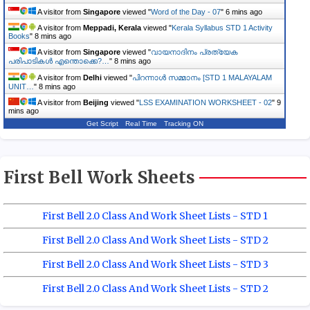
A visitor from
Singapore
viewed "
Word of the Day - 07
"
6 mins ago
A visitor from
Meppadi, Kerala
viewed "
Kerala Syllabus STD 1 Activity
Books
"
8 mins ago
A visitor from
Singapore
viewed "
വായനാദിനം പ്രത്യേക
പരിപാടികൾ എന്തൊക്കെ?…
"
8 mins ago
A visitor from
Delhi
viewed "
പിറന്നാൾ സമ്മാനം [STD 1 MALAYALAM
UNIT…
"
8 mins ago
A visitor from
Beijing
viewed "
LSS EXAMINATION WORKSHEET - 02
"
9
mins ago
Get Script
Real Time
Tracking ON
First Bell Work Sheets
First Bell 2.0 Class And Work Sheet Lists - STD 1
First Bell 2.0 Class And Work Sheet Lists - STD 2
First Bell 2.0 Class And Work Sheet Lists - STD 3
First Bell 2.0 Class And Work Sheet Lists - STD 2