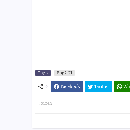
Tags:
Eng2 U1
Facebook
Twitter
Wh
OLDER