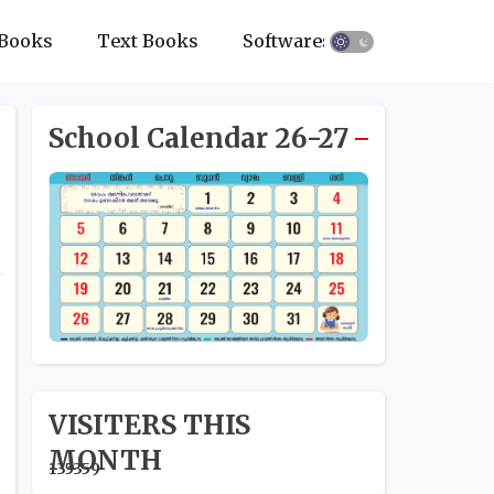
Books
Text Books
Softwares
School Calendar 26-27
VISITERS THIS
MONTH
1
3
5
3
5
9