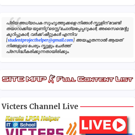
പ്രിയ അധ്യാപക സുഹൃത്തുക്കളെ നിങ്ങൾ സ്കൂളിന് വേണ്ടി
തയാറാക്കിയ യൂണിറ്റ് ടെസ്റ്റ് ചോദ്യപ്പേപ്പറുകൾ, അസൈന്മെന്റു
കുറിപ്പുകൾ, വർക്ക് ഷീറ്റുകൾ എന്നിവ
[
studentprojecthelper@gmail.com
] അയച്ചുതന്നാൽ ആയത്
നിങ്ങളുടെ പേരും സ്കൂളും ചേർത്ത്
പ്രസിദ്ധീകരിക്കുന്നതായിരിക്കും.
Victers Channel Live