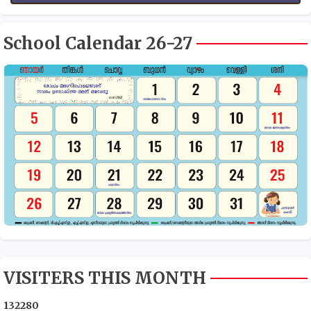
School Calendar 26-27
VISITERS THIS MONTH
1
3
2
2
8
0