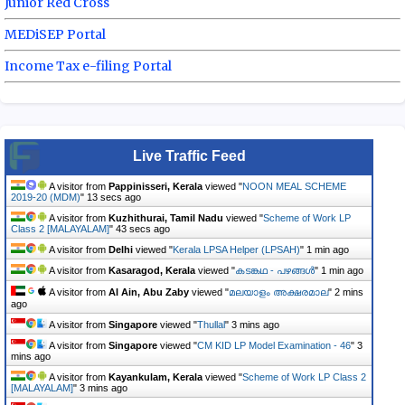
Junior Red Cross
MEDiSEP Portal
Income Tax e-filing Portal
Live Traffic Feed
A visitor from
Pappinisseri, Kerala
viewed "
NOON MEAL SCHEME
2019-20 (MDM)
"
14 secs ago
A visitor from
Kuzhithurai, Tamil Nadu
viewed "
Scheme of Work LP
Class 2 [MALAYALAM]
"
44 secs ago
A visitor from
Delhi
viewed "
Kerala LPSA Helper (LPSAH)
"
1 min ago
A visitor from
Kasaragod, Kerala
viewed "
കടങ്കഥ - പഴങ്ങൾ
"
1 min ago
A visitor from
Al Ain, Abu Zaby
viewed "
മലയാളം അക്ഷരമാല
"
2 mins
ago
A visitor from
Singapore
viewed "
Thullal
"
3 mins ago
A visitor from
Singapore
viewed "
CM KID LP Model Examination - 46
"
3
mins ago
A visitor from
Kayankulam, Kerala
viewed "
Scheme of Work LP Class 2
[MALAYALAM]
"
4 mins ago