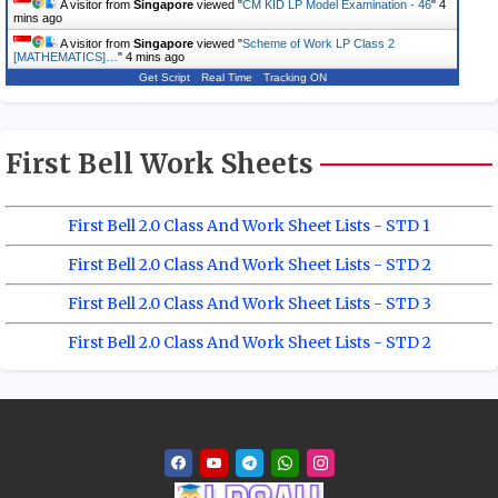
A visitor from
Singapore
viewed "
CM KID LP Model Examination - 46
"
4
mins ago
A visitor from
Singapore
viewed "
Scheme of Work LP Class 2
[MATHEMATICS]…
"
4 mins ago
Get Script
Real Time
Tracking ON
First Bell Work Sheets
First Bell 2.0 Class And Work Sheet Lists - STD 1
First Bell 2.0 Class And Work Sheet Lists - STD 2
First Bell 2.0 Class And Work Sheet Lists - STD 3
First Bell 2.0 Class And Work Sheet Lists - STD 2