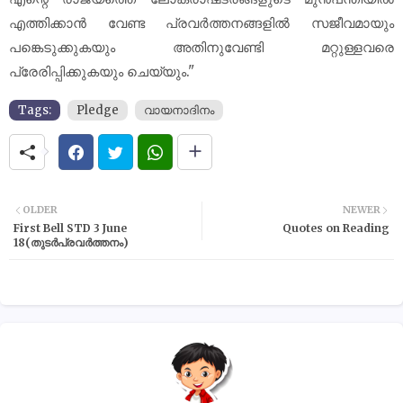
എത്തിക്കാൻ വേണ്ട പ്രവർത്തനങ്ങളിൽ സജീവമായും
പങ്കെടുക്കുകയും അതിനുവേണ്ടി മറ്റുള്ളവരെ
പ്രേരിപ്പിക്കുകയും ചെയ്യും."
Tags:
Pledge
വായനാദിനം
OLDER
NEWER
First Bell STD 3 June
Quotes on Reading
18(തുടർപ്രവർത്തനം)