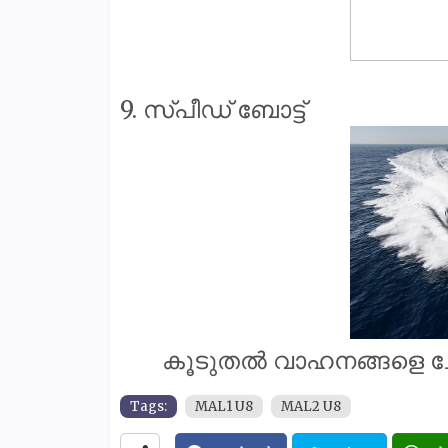
9. സ്‌പീഡ്‌ ബോട്ട്
കൂടുതൽ വാഹനങ്ങളെ ചേർക്
Tags:
MAL1 U8
MAL2 U8