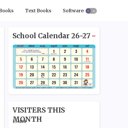
Books
Text Books
Softwares
School Calendar 26-27
VISITERS THIS
MONTH
1
3
4
1
6
8