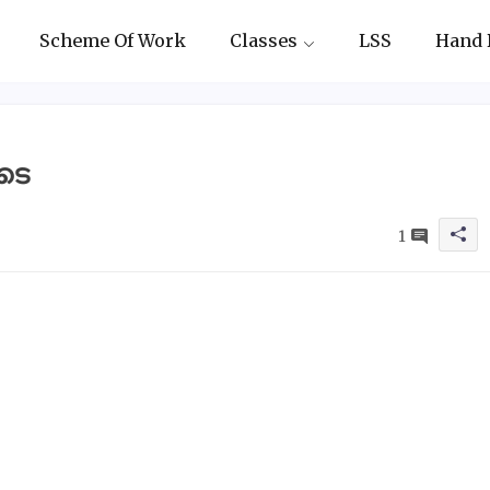
Scheme Of Work
Classes
LSS
Hand 
ടെ
1