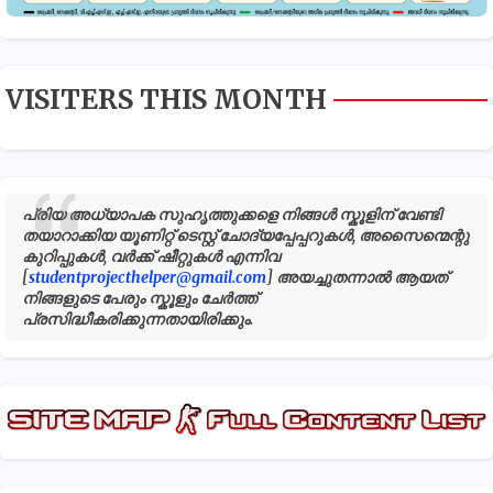
VISITERS THIS MONTH
പ്രിയ അധ്യാപക സുഹൃത്തുക്കളെ നിങ്ങൾ സ്കൂളിന് വേണ്ടി
തയാറാക്കിയ യൂണിറ്റ് ടെസ്റ്റ് ചോദ്യപ്പേപ്പറുകൾ, അസൈന്മെന്റു
കുറിപ്പുകൾ, വർക്ക് ഷീറ്റുകൾ എന്നിവ
[
studentprojecthelper@gmail.com
] അയച്ചുതന്നാൽ ആയത്
നിങ്ങളുടെ പേരും സ്കൂളും ചേർത്ത്
പ്രസിദ്ധീകരിക്കുന്നതായിരിക്കും.