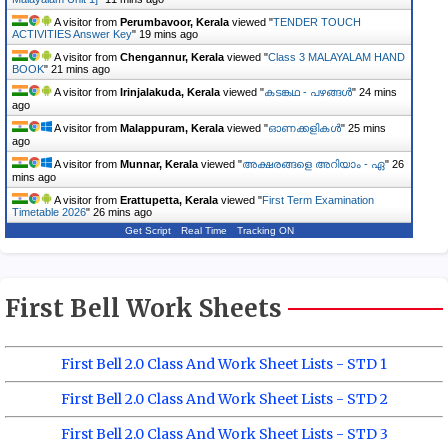
A visitor from
Perumbavoor, Kerala
viewed "
TENDER TOUCH
ACTIVITIES Answer Key
"
19 mins ago
A visitor from
Chengannur, Kerala
viewed "
Class 3 MALAYALAM HAND
BOOK
"
21 mins ago
A visitor from
Irinjalakuda, Kerala
viewed "
കടങ്കഥ - പഴങ്ങൾ
"
24 mins
ago
A visitor from
Malappuram, Kerala
viewed "
ഓണക്കളികൾ
"
25 mins
ago
A visitor from
Munnar, Kerala
viewed "
അക്ഷരങ്ങളെ അറിയാം - ഏ
"
26
mins ago
A visitor from
Erattupetta, Kerala
viewed "
First Term Examination
Timetable 2026
"
26 mins ago
Get Script
Real Time
Tracking ON
First Bell Work Sheets
First Bell 2.0 Class And Work Sheet Lists - STD 1
First Bell 2.0 Class And Work Sheet Lists - STD 2
First Bell 2.0 Class And Work Sheet Lists - STD 3