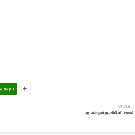
atsapp
NEWER
ഇ-ക്യൂബ് ഇംഗ്ലീഷ് പദ്ധതി