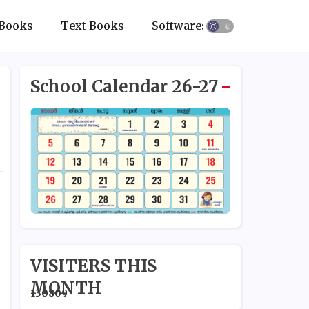
Books
Text Books
Softwares
School Calendar 26-27
VISITERS THIS
MONTH
1
3
0
8
0
9