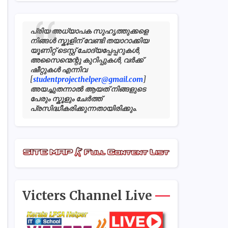
പ്രിയ അധ്യാപക സുഹൃത്തുക്കളെ
നിങ്ങൾ സ്കൂളിന് വേണ്ടി തയാറാക്കിയ
യൂണിറ്റ് ടെസ്റ്റ് ചോദ്യപ്പേപ്പറുകൾ,
അസൈന്മെന്റു കുറിപ്പുകൾ, വർക്ക്
ഷീറ്റുകൾ എന്നിവ
[
studentprojecthelper@gmail.com
]
അയച്ചുതന്നാൽ ആയത് നിങ്ങളുടെ
പേരും സ്കൂളും ചേർത്ത്
പ്രസിദ്ധീകരിക്കുന്നതായിരിക്കും.
Victers Channel Live