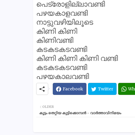
പെട്രോളില്ലാവണ്ടി
പഴയകാളവണ്ടി
നാട്ടുവഴിയിലൂടെ
കിണി കിണി
കിണിവണ്ടി
കടകടകടവണ്ടി
കിണി കിണി കിണി വണ്ടി
കടകടകടവണ്ടി
പഴയകാലവണ്ടി
Facebook
Twitter
Wh
OLDER
കൂട്ടം തെറ്റിയ കുട്ടിക്കൊമ്പൻ - വാർത്താവിനിമയം