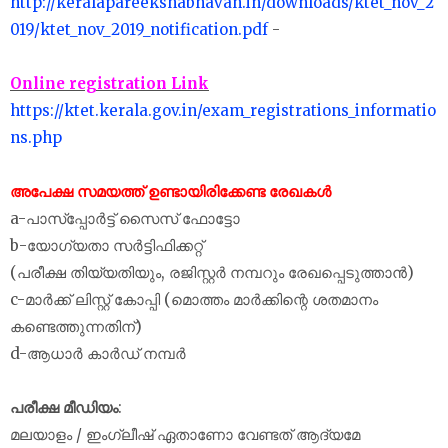
http://keralapareekshabhavan.in/downloads/ktet_nov_2
019/ktet_nov_2019_notification.pdf
-
Online registration Link
https://ktet.kerala.gov.in/exam_registrations_informatio
ns.php
അപേക്ഷ സമയത്ത് ഉണ്ടായിരിക്കേണ്ട രേഖകൾ
a-പാസ്പ്പോർട്ട് സൈസ് ഫോട്ടോ
b-യോഗ്യതാ സർട്ടിഫിക്കറ്റ്
(പരീക്ഷ തിയ്യതിയും, രജിസ്റ്റർ നമ്പറും രേഖപ്പെടുത്താൻ)
c-മാർക്ക് ലിസ്റ്റ് കോപ്പി (മൊത്തം മാർക്കിന്റെ ശതമാനം
കണ്ടെത്തുന്നതിന്)
d-ആധാർ കാർഡ് നമ്പർ
പരീക്ഷ മീഡിയം
:
മലയാളം / ഇംഗ്ലീഷ് ഏതാണോ വേണ്ടത് ആദ്യമേ