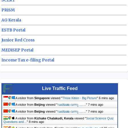
SCERT
PRiSM
AG Kerala
ESTB Portal
Junior Red Cross
MEDiSEP Portal
Income Tax e-filing Portal
Live Traffic Feed
A visitor from
Singapore
viewed "
Three Kitten - Big Picture
"
6 mins ago
A visitor from
Beijing
viewed "
വല്യമ്മ വന്നു ........
"
7 mins ago
A visitor from
Beijing
viewed "
വല്യമ്മ വന്നു ........
"
7 mins ago
A visitor from
Kizhake Chalakudi, Kerala
viewed "
Social Science Quiz
Questions and…
"
8 mins ago