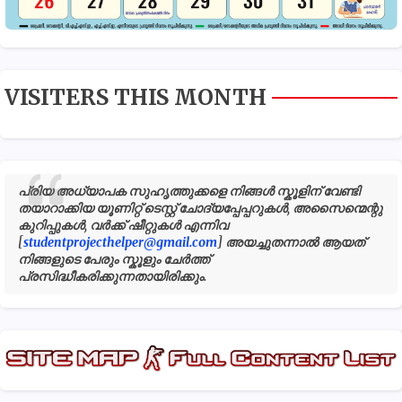
VISITERS THIS MONTH
പ്രിയ അധ്യാപക സുഹൃത്തുക്കളെ നിങ്ങൾ സ്കൂളിന് വേണ്ടി
തയാറാക്കിയ യൂണിറ്റ് ടെസ്റ്റ് ചോദ്യപ്പേപ്പറുകൾ, അസൈന്മെന്റു
കുറിപ്പുകൾ, വർക്ക് ഷീറ്റുകൾ എന്നിവ
[
studentprojecthelper@gmail.com
] അയച്ചുതന്നാൽ ആയത്
നിങ്ങളുടെ പേരും സ്കൂളും ചേർത്ത്
പ്രസിദ്ധീകരിക്കുന്നതായിരിക്കും.