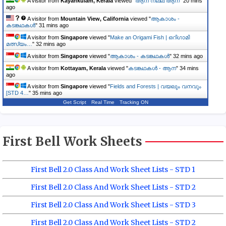
A visitor from
Kayankulam, Kerala
viewed "
ആന നല്ല ആന
"
20 mins
ago
A visitor from
Mountain View, California
viewed "
ആകാശം -
കടങ്കഥകൾ
"
31 mins ago
A visitor from
Singapore
viewed "
Make an Origami Fish | ഒറിഗാമി
മത്സ്യം…
"
32 mins ago
A visitor from
Singapore
viewed "
ആകാശം - കടങ്കഥകൾ
"
32 mins ago
A visitor from
Kottayam, Kerala
viewed "
കടങ്കഥകൾ - ആന
"
34 mins
ago
A visitor from
Singapore
viewed "
Fields and Forests | വയലും വനവും
[STD 4…
"
35 mins ago
Get Script
Real Time
Tracking ON
First Bell Work Sheets
First Bell 2.0 Class And Work Sheet Lists - STD 1
First Bell 2.0 Class And Work Sheet Lists - STD 2
First Bell 2.0 Class And Work Sheet Lists - STD 3
First Bell 2.0 Class And Work Sheet Lists - STD 2