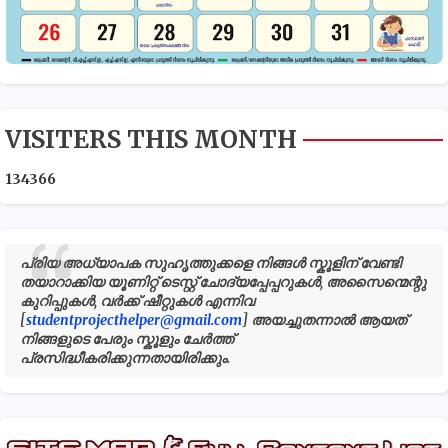
VISITERS THIS MONTH
1
3
4
3
6
6
പ്രിയ അധ്യാപക സുഹൃത്തുക്കളെ നിങ്ങൾ സ്കൂളിന് വേണ്ടി
തയാറാക്കിയ യൂണിറ്റ് ടെസ്റ്റ് ചോദ്യപ്പേപ്പറുകൾ, അസൈന്മെന്റു
കുറിപ്പുകൾ, വർക്ക് ഷീറ്റുകൾ എന്നിവ
[
studentprojecthelper@gmail.com
] അയച്ചുതന്നാൽ ആയത്
നിങ്ങളുടെ പേരും സ്കൂളും ചേർത്ത്
പ്രസിദ്ധീകരിക്കുന്നതായിരിക്കും.