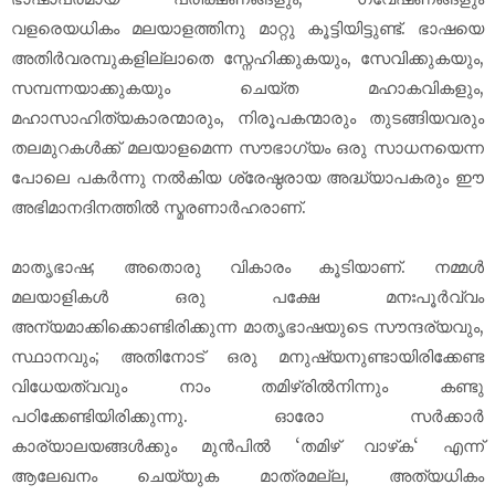
വളരെയധികം മലയാളത്തിനു മാറ്റു കൂട്ടിയിട്ടുണ്ട്. ഭാഷയെ
അതിർവരമ്പുകളില്ലാതെ സ്നേഹിക്കുകയും, സേവിക്കുകയും,
സമ്പന്നയാക്കുകയും ചെയ്ത മഹാകവികളും,
മഹാസാഹിത്യകാരന്മാരും, നിരൂപകന്മാരും തുടങ്ങിയവരും
തലമുറകൾക്ക് മലയാളമെന്ന സൗഭാഗ്യം ഒരു സാധനയെന്ന
പോലെ പകർന്നു നൽകിയ ശ്രേഷ്ഠരായ അദ്ധ്യാപകരും ഈ
അഭിമാനദിനത്തിൽ സ്മരണാർഹരാണ്.
മാതൃഭാഷ; അതൊരു വികാരം കൂടിയാണ്. നമ്മൾ
മലയാളികൾ ഒരു പക്ഷേ മനഃപൂർവ്വം
അന്യമാക്കിക്കൊണ്ടിരിക്കുന്ന മാതൃഭാഷയുടെ സൗന്ദര്യവും,
സ്ഥാനവും; അതിനോട് ഒരു മനുഷ്യനുണ്ടായിരിക്കേണ്ട
വിധേയത്വവും നാം തമിഴ്രിൽനിന്നും കണ്ടു
പഠിക്കേണ്ടിയിരിക്കുന്നു. ഓരോ സർക്കാർ
കാര്യാലയങ്ങൾക്കും മുൻപിൽ ‘തമിഴ് വാഴ്‌ക‘ എന്ന്
ആലേഖനം ചെയ്യുക മാത്രമല്ല, അത്യധികം