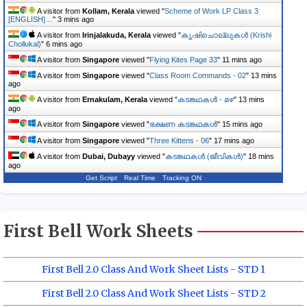
A visitor from
Kollam, Kerala
viewed "
Scheme of Work LP Class 3
[ENGLISH]…
"
3 mins ago
A visitor from
Irinjalakuda, Kerala
viewed "
കൃഷിചൊല്ലുകൾ (Krishi
Chollukal)
"
6 mins ago
A visitor from
Singapore
viewed "
Flying Kites Page 33
"
11 mins ago
A visitor from
Singapore
viewed "
Class Room Commands - 02
"
13 mins
ago
A visitor from
Ernakulam, Kerala
viewed "
കടങ്കഥകൾ - മഴ
"
13 mins
ago
A visitor from
Singapore
viewed "
ഭക്ഷണ കടങ്കഥകൾ
"
15 mins ago
A visitor from
Singapore
viewed "
Three Kittens - 06
"
17 mins ago
A visitor from
Dubai, Dubayy
viewed "
കടങ്കഥകള്‍ (ജീവികൾ)
"
18 mins
ago
Get Script
Real Time
Tracking ON
First Bell Work Sheets
First Bell 2.0 Class And Work Sheet Lists - STD 1
First Bell 2.0 Class And Work Sheet Lists - STD 2