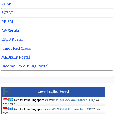
VHSE
SCERT
PRiSM
AG Kerala
ESTB Portal
Junior Red Cross
MEDiSEP Portal
Income Tax e-filing Portal
Live Traffic Feed
A visitor from
Singapore
viewed "
ബഷീർ ക്വിസ് (Basheer Quiz)
"
45
secs ago
A visitor from
Singapore
viewed "
LSS Model Examination - 242
"
3 mins
ago