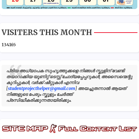
VISITERS THIS MONTH
1
3
4
1
6
5
പ്രിയ അധ്യാപക സുഹൃത്തുക്കളെ നിങ്ങൾ സ്കൂളിന് വേണ്ടി
തയാറാക്കിയ യൂണിറ്റ് ടെസ്റ്റ് ചോദ്യപ്പേപ്പറുകൾ, അസൈന്മെന്റു
കുറിപ്പുകൾ, വർക്ക് ഷീറ്റുകൾ എന്നിവ
[
studentprojecthelper@gmail.com
] അയച്ചുതന്നാൽ ആയത്
നിങ്ങളുടെ പേരും സ്കൂളും ചേർത്ത്
പ്രസിദ്ധീകരിക്കുന്നതായിരിക്കും.