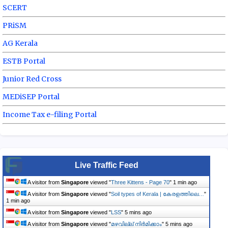
SCERT
PRiSM
AG Kerala
ESTB Portal
Junior Red Cross
MEDiSEP Portal
Income Tax e-filing Portal
Live Traffic Feed
A visitor from
Singapore
viewed "
Three Kittens - Page 70
"
1 min ago
A visitor from
Singapore
viewed "
Soil types of Kerala | കേരളത്തിലെ…
"
1 min ago
A visitor from
Singapore
viewed "
LSS
"
5 mins ago
A visitor from
Singapore
viewed "
മഴവില്ല് നിര്‍മിക്കാം
"
5 mins ago