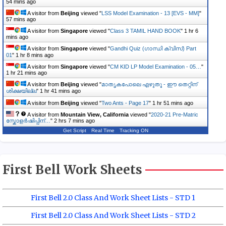
54 mins ago
A visitor from
Beijing
viewed "
LSS Model Examination - 13 [EVS - MM]
"
57 mins ago
A visitor from
Singapore
viewed "
Class 3 TAMIL HAND BOOK
"
1 hr 6
mins ago
A visitor from
Singapore
viewed "
Gandhi Quiz (ഗാന്ധി ക്വിസ്) Part
01
"
1 hr 8 mins ago
A visitor from
Singapore
viewed "
CM KID LP Model Examination - 05…
"
1 hr 21 mins ago
A visitor from
Beijing
viewed "
മാതൃകപോലെ എഴുതൂ - ഈ തെറ്റിന്
ശിക്ഷയില്ല
"
1 hr 41 mins ago
A visitor from
Beijing
viewed "
Two Ants - Page 17
"
1 hr 51 mins ago
A visitor from
Mountain View, California
viewed "
2020-21 Pre-Matric
സ്കോളർഷിപ്പിന്…
"
2 hrs 7 mins ago
Get Script
Real Time
Tracking ON
First Bell Work Sheets
First Bell 2.0 Class And Work Sheet Lists - STD 1
First Bell 2.0 Class And Work Sheet Lists - STD 2