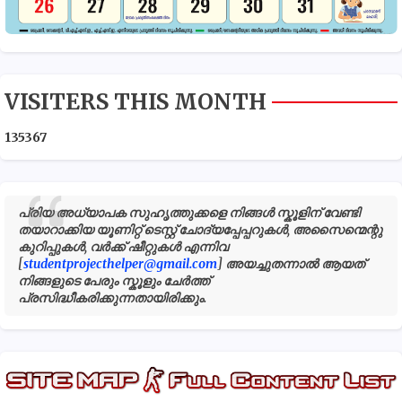
VISITERS THIS MONTH
1
3
5
3
6
7
പ്രിയ അധ്യാപക സുഹൃത്തുക്കളെ നിങ്ങൾ സ്കൂളിന് വേണ്ടി
തയാറാക്കിയ യൂണിറ്റ് ടെസ്റ്റ് ചോദ്യപ്പേപ്പറുകൾ, അസൈന്മെന്റു
കുറിപ്പുകൾ, വർക്ക് ഷീറ്റുകൾ എന്നിവ
[
studentprojecthelper@gmail.com
] അയച്ചുതന്നാൽ ആയത്
നിങ്ങളുടെ പേരും സ്കൂളും ചേർത്ത്
പ്രസിദ്ധീകരിക്കുന്നതായിരിക്കും.