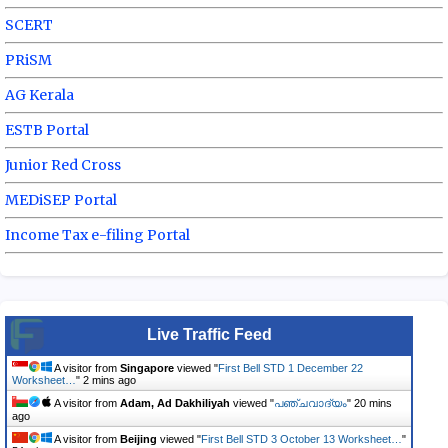
SCERT
PRiSM
AG Kerala
ESTB Portal
Junior Red Cross
MEDiSEP Portal
Income Tax e-filing Portal
Live Traffic Feed
A visitor from
Singapore
viewed "
First Bell STD 1 December 22
Worksheet…
"
2 mins ago
A visitor from
Adam, Ad Dakhiliyah
viewed "
പഞ്ചവാദ്യം
"
20 mins
ago
A visitor from
Beijing
viewed "
First Bell STD 3 October 13 Worksheet…
"