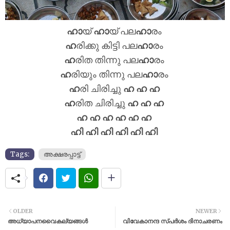
ഹാ
യ്
ഹാ
യ് പല
ഹാ
രം
ഹ
രിക്കു കിട്ടി പല
ഹാ
രം
ഹ
രിത തിന്നു പല
ഹാ
രം
ഹ
രിയും തിന്നു പല
ഹാ
രം
ഹ
രി ചിരിച്ചു
ഹ ഹ ഹ
ഹ
രിത ചിരിച്ചു
ഹ ഹ ഹ
ഹ ഹ ഹ ഹ ഹ ഹ
ഹി ഹി ഹി ഹി ഹി ഹി
Tags:
അക്ഷരപ്പാട്ട്
OLDER
NEWER
അധ്യാപനവൈകല്യങ്ങൾ
വിവേകാനന്ദ സ്പര്‍ശം ദിനാചരണം