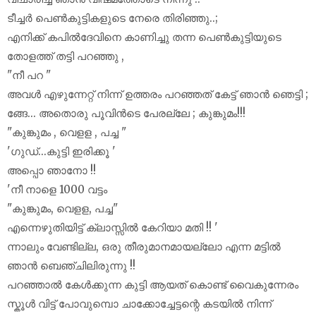
ടീച്ചർ പെണ്‍കുട്ടികളുടെ നേരെ തിരിഞ്ഞു..;
എനിക്ക് കപിൽദേവിനെ കാണിച്ചു തന്ന പെണ്‍കുട്ടിയുടെ
തോളത്ത് തട്ടി പറഞ്ഞു ,
"നീ പറ "
അവൾ എഴുന്നേറ്റ് നിന്ന് ഉത്തരം പറഞ്ഞത് കേട്ട് ഞാൻ ഞെട്ടി ;
ങ്ങേ... അതൊരു പൂവിൻടെ പേരല്ലേ ; കുങ്കുമം!!!
"കുങ്കുമം , വെളള , പച്ച "
'ഗുഡ്...കുട്ടി ഇരിക്കൂ '
അപ്പൊ ഞാനോ !!
'നീ നാളെ 1000 വട്ടം
"കുങ്കുമം, വെളള, പച്ച"
എന്നെഴുതിയിട്ട് ക്ലാസ്സിൽ കേറിയാ മതി !! '
ന്നാലും വേണ്ടില്ല, ഒരു തീരുമാനമായല്ലോ എന്ന മട്ടിൽ
ഞാൻ ബെഞ്ചിലിരുന്നു !!
പറഞ്ഞാൽ കേൾക്കുന്ന കുട്ടി ആയത് കൊണ്ട് വൈകുന്നേരം
സ്കൂൾ വിട്ട് പോവുമ്പൊ ചാക്കോച്ചേട്ടന്റെ കടയിൽ നിന്ന്