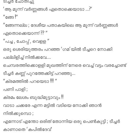
ടീച്ചർ ചോതിച്ചു
'ആ മൂന്ന് വർണ്ണങ്ങൾ ഏതൊക്കെയാടാ ...?'
"ങ്ങേ !"
"ങ്ങേന്നല്ല ; ദേശീയ പതാകയിലെ ആ മൂന്ന് വർണ്ണങ്ങൾ
ഏതൊക്കെയാന്ന് ?? "
"പച്ച , ചോപ്പ് , വെളള "
ഒരു ശെരിയുത്തരം പറഞ്ഞ 'ഗമ'യിൽ ടീച്ചറെ നോക്കി
പല്ലിളിച്ച് നിൽക്കവേ....
ചെമ്പരത്തിക്കൊളളി മുഖത്തിന് നേരെ വെച്ച് വട്ടം വരച്ചോണ്ട്
ടീച്ചർ കണ്ണ്‍ പുറത്തേക്കിട്ട് പറഞ്ഞു...
"ക്രമത്തിൽ പറയെടാ !!! "
പണി പാളി ;
ക്രമം ലേശം ബുദ്ധിമുട്ടാവും !!
വാടാ ചക്കരേ എന്ന മട്ടിൽ വടിയെ നോക്കി ഞാൻ
നിൽക്കുമ്പൊ ;
എന്നോട് എന്തോ ഒരിത്‌ തോന്നിയ ഒരു പെണ്‍കുട്ടി ; ടീച്ചർ
കാണാതെ 'കപിൽദേവ്'