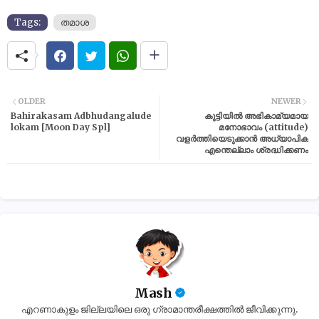
Tags:
തമാശ
OLDER
NEWER
Bahirakasam Adbhudangalude
കുട്ടിയിൽ അഭികാമ്യമായ
lokam [Moon Day Spl]
മനോഭാവം (attitude)
വളർത്തിയെടുക്കാൻ അധ്യാപിക
എന്തെല്ലാം ശ്രദ്ധിക്കണം
Mash
എറണാകുളം ജില്ലയിലെ ഒരു ഗ്രാമാന്തരീക്ഷത്തിൽ ജീവിക്കുന്നു.