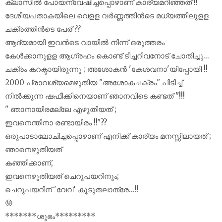
ക്ലാസിൽ പോയന്വേഷിച്ചപ്പൊഴാണ് കാര്യമറിഞ്ഞത് !!
ദേശീയപതാകയിലെ വെളള വർണ്ണത്തിൻടെ മധ്യത്തിലുളള‌
ചക്രത്തിൻടെ പേര് ??
ആദ്യമായി ഇവൻടെ വായിൽ നിന്ന് ഒരുത്തരം
കേൾക്കാനുളള ആഗ്രഹം കൊണ്ട് ടീച്ചറിവനോട് ചോതിച്ചു...
ചക്രം കറക്ടായിരുന്നു ; അശോകൻ 'കേശവനാ'യിപ്പോയി !!
2000 പ്രാവശ്യമെഴുതിയ "അശോകചക്രം" പിടിച്ച്
നിൽക്കുന്ന ഷഫീക്കിനെയാണ് ഞാനവിടെ കണ്ടത് "!!!
" ഞാനായിരമല്ലേ എഴുതിയത് ;
ഇവനെന്തിനാ രണ്ടായിരം !!"??
ഒരുപാടാലോചിച്ചപ്പൊഴാണ് എനിക്ക് കാര്യം മനസ്സിലായത് ;
ഞാനെഴുതിയത്
കഞ്ഞിക്കാണ്,
ഇവനെഴുതിയത് ചെറുപയറിനും;
ചെറുപയറിന് 'വേവ്' കൂടുതലാത്രേ...!!
😝
*******ശുഭം*********