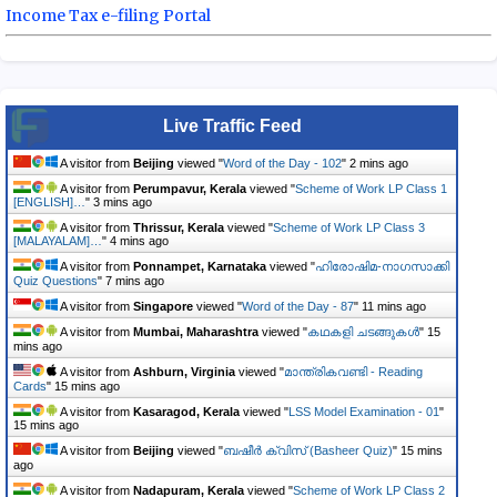
Income Tax e-filing Portal
Live Traffic Feed
A visitor from
Beijing
viewed "
Word of the Day - 102
"
2 mins ago
A visitor from
Perumpavur, Kerala
viewed "
Scheme of Work LP Class 1
[ENGLISH]…
"
3 mins ago
A visitor from
Thrissur, Kerala
viewed "
Scheme of Work LP Class 3
[MALAYALAM]…
"
5 mins ago
A visitor from
Ponnampet, Karnataka
viewed "
ഹിരോഷിമ-നാഗസാക്കി
Quiz Questions
"
7 mins ago
A visitor from
Singapore
viewed "
Word of the Day - 87
"
11 mins ago
A visitor from
Mumbai, Maharashtra
viewed "
കഥകളി ചടങ്ങുകൾ
"
15
mins ago
A visitor from
Ashburn, Virginia
viewed "
മാന്ത്രികവണ്ടി - Reading
Cards
"
15 mins ago
A visitor from
Kasaragod, Kerala
viewed "
LSS Model Examination - 01
"
15 mins ago
A visitor from
Beijing
viewed "
ബഷീർ ക്വിസ് (Basheer Quiz)
"
15 mins
ago
A visitor from
Nadapuram, Kerala
viewed "
Scheme of Work LP Class 2