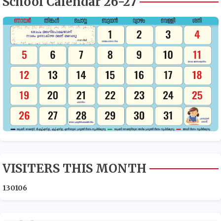
School Calendar 26-27
VISITERS THIS MONTH
1
3
0
1
0
6