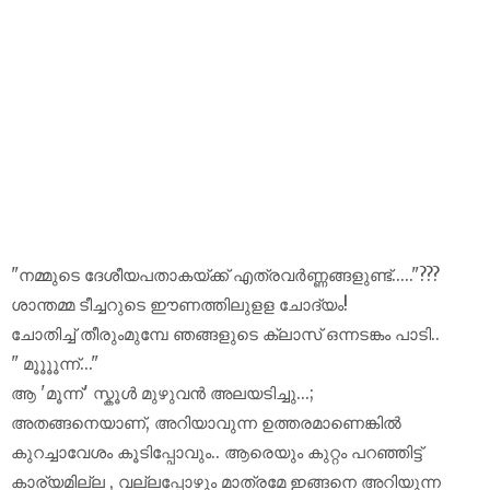
"നമ്മുടെ ദേശീയപതാകയ്ക്ക് എത്രവർണ്ണങ്ങളുണ്ട്....."???
ശാന്തമ്മ ടീച്ചറുടെ ഈണത്തിലുളള ചോദ്യം!
ചോതിച്ച് തീരുംമുമ്പേ ഞങ്ങളുടെ ക്ലാസ് ഒന്നടങ്കം പാടി..
" മൂൂൂൂന്ന്..."
ആ 'മൂന്ന്' സ്കൂൾ മുഴുവൻ അലയടിച്ചു...;
അതങ്ങനെയാണ്, അറിയാവുന്ന ഉത്തരമാണെങ്കിൽ
കുറച്ചാവേശം കൂടിപ്പോവും.. ആരെയും കുറ്റം പറഞ്ഞിട്ട്
കാര്യമില്ല , വല്ലപ്പോഴും മാത്രമേ ഇങ്ങനെ അറിയുന്ന