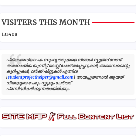
VISITERS THIS MONTH
1
3
3
4
0
8
പ്രിയ അധ്യാപക സുഹൃത്തുക്കളെ നിങ്ങൾ സ്കൂളിന് വേണ്ടി
തയാറാക്കിയ യൂണിറ്റ് ടെസ്റ്റ് ചോദ്യപ്പേപ്പറുകൾ, അസൈന്മെന്റു
കുറിപ്പുകൾ, വർക്ക് ഷീറ്റുകൾ എന്നിവ
[
studentprojecthelper@gmail.com
] അയച്ചുതന്നാൽ ആയത്
നിങ്ങളുടെ പേരും സ്കൂളും ചേർത്ത്
പ്രസിദ്ധീകരിക്കുന്നതായിരിക്കും.