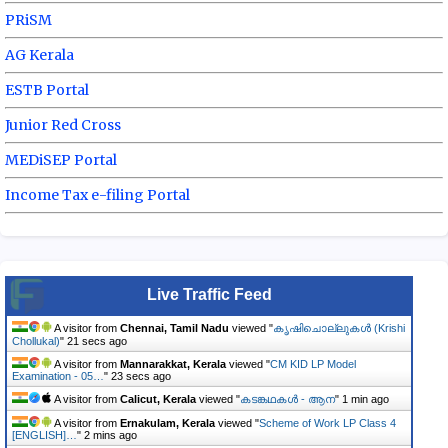
PRiSM
AG Kerala
ESTB Portal
Junior Red Cross
MEDiSEP Portal
Income Tax e-filing Portal
Live Traffic Feed
A visitor from
Chennai, Tamil Nadu
viewed "
കൃഷിചൊല്ലുകൾ (Krishi
Chollukal)
"
22 secs ago
A visitor from
Mannarakkat, Kerala
viewed "
CM KID LP Model
Examination - 05…
"
24 secs ago
A visitor from
Calicut, Kerala
viewed "
കടങ്കഥകൾ - ആന
"
1 min ago
A visitor from
Ernakulam, Kerala
viewed "
Scheme of Work LP Class 4
[ENGLISH]…
"
3 mins ago