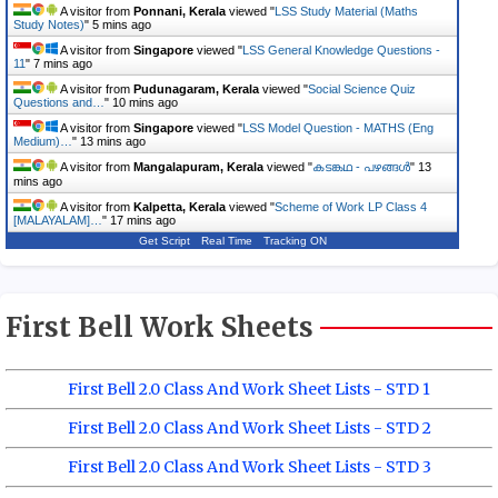
A visitor from
Ponnani, Kerala
viewed "
LSS Study Material (Maths
Study Notes)
"
5 mins ago
A visitor from
Singapore
viewed "
LSS General Knowledge Questions -
11
"
7 mins ago
A visitor from
Pudunagaram, Kerala
viewed "
Social Science Quiz
Questions and…
"
10 mins ago
A visitor from
Singapore
viewed "
LSS Model Question - MATHS (Eng
Medium)…
"
13 mins ago
A visitor from
Mangalapuram, Kerala
viewed "
കടങ്കഥ - പഴങ്ങൾ
"
14
mins ago
A visitor from
Kalpetta, Kerala
viewed "
Scheme of Work LP Class 4
[MALAYALAM]…
"
17 mins ago
Get Script
Real Time
Tracking ON
First Bell Work Sheets
First Bell 2.0 Class And Work Sheet Lists - STD 1
First Bell 2.0 Class And Work Sheet Lists - STD 2
First Bell 2.0 Class And Work Sheet Lists - STD 3