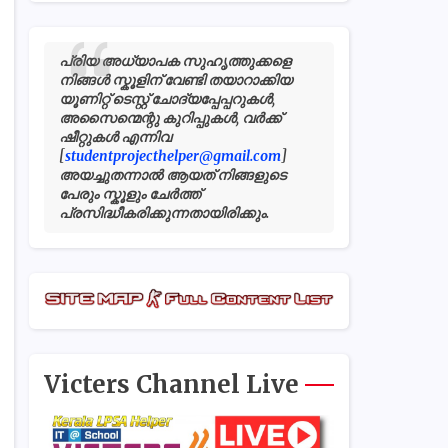
പ്രിയ അധ്യാപക സുഹൃത്തുക്കളെ
നിങ്ങൾ സ്കൂളിന് വേണ്ടി തയാറാക്കിയ
യൂണിറ്റ് ടെസ്റ്റ് ചോദ്യപ്പേപ്പറുകൾ,
അസൈന്മെന്റു കുറിപ്പുകൾ, വർക്ക്
ഷീറ്റുകൾ എന്നിവ
[
studentprojecthelper@gmail.com
]
അയച്ചുതന്നാൽ ആയത് നിങ്ങളുടെ
പേരും സ്കൂളും ചേർത്ത്
പ്രസിദ്ധീകരിക്കുന്നതായിരിക്കും.
Victers Channel Live