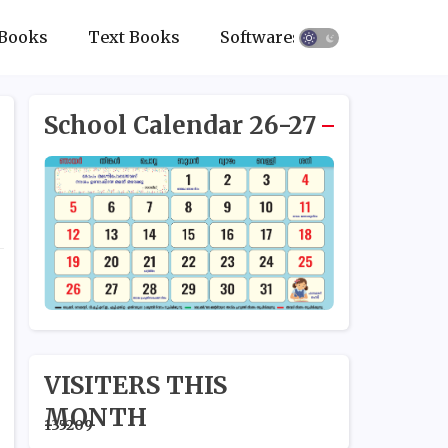
Books
Text Books
Softwares
School Calendar 26-27
VISITERS THIS
MONTH
1
3
5
2
0
9