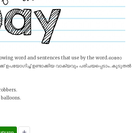
ollowing word and sentences that use by the word.ഓരോ
ക്ക് ഉപയോഗിച്ച് ഉണ്ടാക്കിയ വാക്യവും പരിചയപ്പെടാം..കൂടുതൽ
robbers.
 balloons.
atsapp