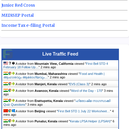
Junior Red Cross
MEDiSEP Portal
Income Tax e-filing Portal
Live Traffic Feed
A visitor from
Mountain View, California
viewed "
First Bell STD 4
February 18 Follow Up…
"
2 mins ago
A visitor from
Mumbai, Maharashtra
viewed "
Food and Health |
ആഹാരവും ആരോഗ്യവും…
"
2 mins ago
A visitor from
Manjeri, Kerala
viewed "
EVS (Class 3)
"
2 mins ago
A visitor from
Avanoor, Kerala
viewed "
Word of the Day - 170
"
3 mins
ago
A visitor from
Erattupetta, Kerala
viewed "
ഹിരോഷിമ-നാഗസാക്കി
Quiz Questions
"
4 mins ago
A visitor from
Beijing
viewed "
First Bell STD 1 July 22 Worksheet…
"
4
mins ago
A visitor from
Punalur, Kerala
viewed "
Kerala LPSA Helper (LPSAH)
"
6
mins ago