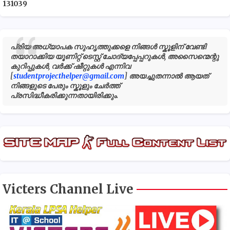
1
3
1
0
3
9
പ്രിയ അധ്യാപക സുഹൃത്തുക്കളെ നിങ്ങൾ സ്കൂളിന് വേണ്ടി
തയാറാക്കിയ യൂണിറ്റ് ടെസ്റ്റ് ചോദ്യപ്പേപ്പറുകൾ, അസൈന്മെന്റു
കുറിപ്പുകൾ, വർക്ക് ഷീറ്റുകൾ എന്നിവ
[
studentprojecthelper@gmail.com
] അയച്ചുതന്നാൽ ആയത്
നിങ്ങളുടെ പേരും സ്കൂളും ചേർത്ത്
പ്രസിദ്ധീകരിക്കുന്നതായിരിക്കും.
Victers Channel Live