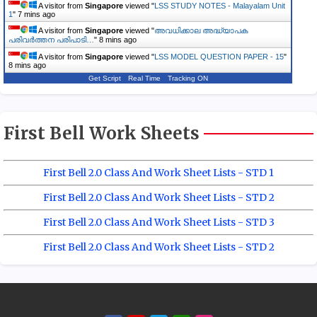
A visitor from
Singapore
viewed "
LSS STUDY NOTES - Malayalam Unit
1
"
7 mins ago
A visitor from
Singapore
viewed "
അവധിക്കാല അദ്ധ്യാപക
പരിവര്‍ത്തന പരിപാടി…
"
8 mins ago
A visitor from
Singapore
viewed "
LSS MODEL QUESTION PAPER - 15
"
8 mins ago
Get Script
Real Time
Tracking ON
First Bell Work Sheets
First Bell 2.0 Class And Work Sheet Lists - STD 1
First Bell 2.0 Class And Work Sheet Lists - STD 2
First Bell 2.0 Class And Work Sheet Lists - STD 3
First Bell 2.0 Class And Work Sheet Lists - STD 2