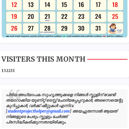
VISITERS THIS MONTH
1
3
2
2
1
1
പ്രിയ അധ്യാപക സുഹൃത്തുക്കളെ നിങ്ങൾ സ്കൂളിന് വേണ്ടി
തയാറാക്കിയ യൂണിറ്റ് ടെസ്റ്റ് ചോദ്യപ്പേപ്പറുകൾ, അസൈന്മെന്റു
കുറിപ്പുകൾ, വർക്ക് ഷീറ്റുകൾ എന്നിവ
[
studentprojecthelper@gmail.com
] അയച്ചുതന്നാൽ ആയത്
നിങ്ങളുടെ പേരും സ്കൂളും ചേർത്ത്
പ്രസിദ്ധീകരിക്കുന്നതായിരിക്കും.