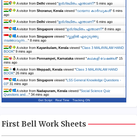
A visitor from
Delhi
viewed "
ഉദ്ഗ്രഥിതം എന്താണ്?
"
5 mins ago
A visitor from
Shoranur, Kerala
viewed "
വായനാ കാർഡുകൾ
"
6 mins
ago
A visitor from
Delhi
viewed "
ഉദ്ഗ്രഥിതം എന്താണ്?
"
6 mins ago
A visitor from
Singapore
viewed "
ഉദ്ഗ്രഥിതം എന്താണ്?
"
8 mins ago
A visitor from
Singapore
viewed "
സ്കൂളിൽ ഏറ്റെടുത്തു
നടത്താവുന്ന…
"
8 mins ago
A visitor from
Kayankulam, Kerala
viewed "
Class 3 MALAYALAM HAND
BOOK
"
9 mins ago
A visitor from
Ponnampet, Karnataka
viewed "
കഥകളി വേഷങ്ങൾ
"
16
mins ago
A visitor from
Meppadi, Kerala
viewed "
Class 3 MALAYALAM HAND
BOOK
"
26 mins ago
A visitor from
Singapore
viewed "
LSS General Knowledge Questions -
03
"
31 mins ago
A visitor from
Nadapuram, Kerala
viewed "
Social Science Quiz
Questions and…
"
34 mins ago
Get Script
Real Time
Tracking ON
First Bell Work Sheets