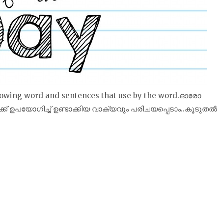
ollowing word and sentences that use by the word.ഓരോ
ക്ക് ഉപയോഗിച്ച് ഉണ്ടാക്കിയ വാക്യവും പരിചയപ്പെടാം..കൂടുതൽ