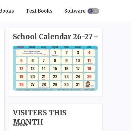
Books
Text Books
Softwares
School Calendar 26-27
VISITERS THIS
MONTH
1
3
5
0
2
9