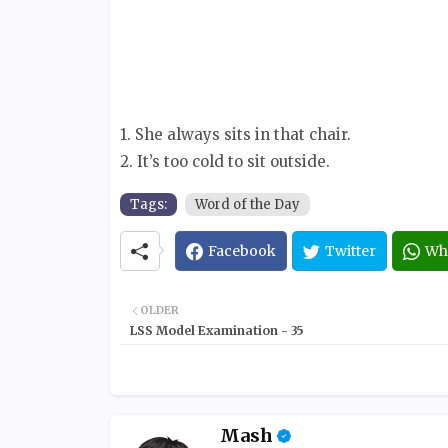
1. She always sits in that chair.
2. It’s too cold to sit outside.
Tags:
Word of the Day
Facebook
Twitter
Wh
OLDER
LSS Model Examination - 35
Mash