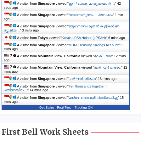
A visitor from
Singapore
viewed "
ഇന്ന് ലോക മാതൃഭാഷാദിനം
"
43
secs ago
A visitor from
Singapore
viewed "
വായനാനുഭവം - പ്രസംഗം
"
1 min
ago
A visitor from
Singapore
viewed "
ബുധനാഴ്ച മുതൽ കുട്ടികൾക്ക്
സ്കൂളിൽ…
"
3 mins ago
A visitor from
Tokyo
viewed "
Kerala LPSA Helper (LPSAH)
"
6 mins ago
A visitor from
Singapore
viewed "
MDM Treasury Savings Account
"
9
mins ago
A visitor from
Mountain View, California
viewed "
വേര് | Root
"
12 mins
ago
A visitor from
Mountain View, California
viewed "
ഹർ ഘർ തിരംഗ
"
12
mins ago
A visitor from
Singapore
viewed "
ഹർ ഘർ തിരംഗ
"
13 mins ago
A visitor from
Singapore
viewed "
Ten thousands together |
പതിനായിരം…
"
14 mins ago
A visitor from
Singapore
viewed "
മധ്യവേനലവധി പ്രഖ്യാപിച്ചു
"
15
mins ago
Get Script
Real Time
Tracking ON
First Bell Work Sheets