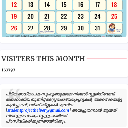
VISITERS THIS MONTH
1
3
3
7
9
7
പ്രിയ അധ്യാപക സുഹൃത്തുക്കളെ നിങ്ങൾ സ്കൂളിന് വേണ്ടി
തയാറാക്കിയ യൂണിറ്റ് ടെസ്റ്റ് ചോദ്യപ്പേപ്പറുകൾ, അസൈന്മെന്റു
കുറിപ്പുകൾ, വർക്ക് ഷീറ്റുകൾ എന്നിവ
[
studentprojecthelper@gmail.com
] അയച്ചുതന്നാൽ ആയത്
നിങ്ങളുടെ പേരും സ്കൂളും ചേർത്ത്
പ്രസിദ്ധീകരിക്കുന്നതായിരിക്കും.