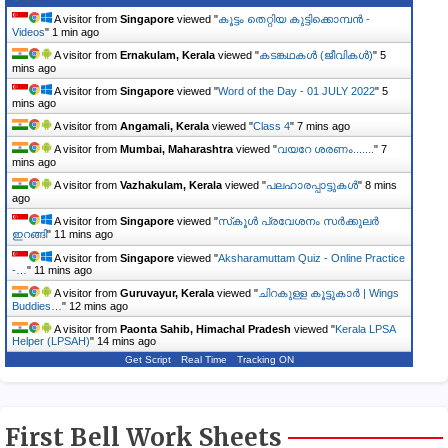
A visitor from
Singapore
viewed "
കൂട്ടം തെറ്റിയ കുട്ടിക്കൊമ്പൻ -
Videos
"
1 min ago
A visitor from
Ernakulam, Kerala
viewed "
കടങ്കഥകള്‍ (ജീവികൾ)
"
5
mins ago
A visitor from
Singapore
viewed "
Word of the Day - 01 JULY 2022
"
5
mins ago
A visitor from
Angamali, Kerala
viewed "
Class 4
"
7 mins ago
A visitor from
Mumbai, Maharashtra
viewed "
വയറേ ശരണം.......
"
7
mins ago
A visitor from
Vazhakulam, Kerala
viewed "
പലഹാരപ്പാട്ടുകൾ
"
8 mins
ago
A visitor from
Singapore
viewed "
സ്‌കൂള്‍ പ്രവേശനം സര്‍ക്കുലര്‍
ഇറങ്ങി
"
11 mins ago
A visitor from
Singapore
viewed "
Aksharamuttam Quiz - Online Practice
-…
"
11 mins ago
A visitor from
Guruvayur, Kerala
viewed "
ചിറകുള്ള കൂട്ടുകാർ | Wings
Buddies…
"
12 mins ago
A visitor from
Paonta Sahib, Himachal Pradesh
viewed "
Kerala LPSA
Helper (LPSAH)
"
14 mins ago
Get Script
Real Time
Tracking ON
First Bell Work Sheets