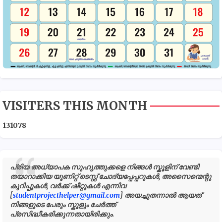
VISITERS THIS MONTH
1
3
1
0
7
8
പ്രിയ അധ്യാപക സുഹൃത്തുക്കളെ നിങ്ങൾ സ്കൂളിന് വേണ്ടി
തയാറാക്കിയ യൂണിറ്റ് ടെസ്റ്റ് ചോദ്യപ്പേപ്പറുകൾ, അസൈന്മെന്റു
കുറിപ്പുകൾ, വർക്ക് ഷീറ്റുകൾ എന്നിവ
[
studentprojecthelper@gmail.com
] അയച്ചുതന്നാൽ ആയത്
നിങ്ങളുടെ പേരും സ്കൂളും ചേർത്ത്
പ്രസിദ്ധീകരിക്കുന്നതായിരിക്കും.