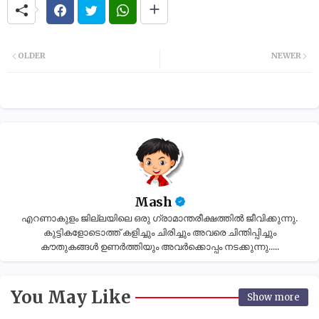
OLDER
NEWER
Mash
എറണാകുളം ജില്ലയിലെ ഒരു ഗ്രാമാന്തരീക്ഷത്തിൽ ജീവിക്കുന്നു.
കുട്ടികളോടൊത്ത് കളിച്ചും ചിരിച്ചും അവരെ ചിന്തിപ്പിച്ചും
കൗതുകങ്ങൾ ഉണർത്തിയും അവർക്കൊപ്പം നടക്കുന്നു.....
You May Like
Show more