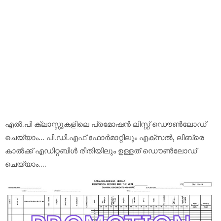
എൽ.പി ക്ലാസ്സുകളിലെ പ്രമോഷൻ ലിസ്റ്റ് ഡൌൺലോഡ്
ചെയ്യാം... പി.ഡി.എഫ് ഫോർമാറ്റിലും എക്സൽ, ലിബ്രെ
കാൽക്ക് എഡിറ്റബിൾ രീതിയിലും ഉള്ളത് ഡൌൺലോഡ്
ചെയ്യാം....