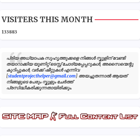
VISITERS THIS MONTH
1
3
3
8
8
3
പ്രിയ അധ്യാപക സുഹൃത്തുക്കളെ നിങ്ങൾ സ്കൂളിന് വേണ്ടി
തയാറാക്കിയ യൂണിറ്റ് ടെസ്റ്റ് ചോദ്യപ്പേപ്പറുകൾ, അസൈന്മെന്റു
കുറിപ്പുകൾ, വർക്ക് ഷീറ്റുകൾ എന്നിവ
[
studentprojecthelper@gmail.com
] അയച്ചുതന്നാൽ ആയത്
നിങ്ങളുടെ പേരും സ്കൂളും ചേർത്ത്
പ്രസിദ്ധീകരിക്കുന്നതായിരിക്കും.