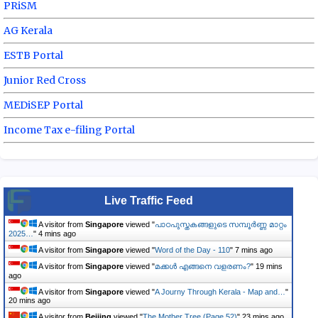
PRiSM
AG Kerala
ESTB Portal
Junior Red Cross
MEDiSEP Portal
Income Tax e-filing Portal
Live Traffic Feed
A visitor from
Singapore
viewed "
പാഠപുസ്തകങ്ങളുടെ സമ്പൂർണ്ണ മാറ്റം
2025…
"
4 mins ago
A visitor from
Singapore
viewed "
Word of the Day - 110
"
7 mins ago
A visitor from
Singapore
viewed "
മക്കള്‍ എങ്ങനെ വളരണം?
"
19 mins
ago
A visitor from
Singapore
viewed "
A Journy Through Kerala - Map and…
"
20 mins ago
A visitor from
Beijing
viewed "
The Mother Tree (Page 52)
"
23 mins ago