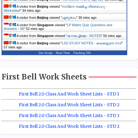
A visitor from
Beijing
viewed "
നാടിനെ രക്ഷിച്ച വീരബാഹു -
Worksheet
"
34 mins ago
A visitor from
Beijing
viewed "
എഴുതാം
"
39 mins ago
A visitor from
Singapore
viewed "
LP Maths Quiz Questions and
Answers - 06
"
52 mins ago
A visitor from
Singapore
viewed "
കനകച്ചിലങ്ക - NOTES
"
56 mins ago
A visitor from
Beijing
viewed "
LSS STUDY NOTES - കലകളുടെ നാട്
"
57 mins ago
Get Script
Real Time
Tracking ON
First Bell Work Sheets
First Bell 2.0 Class And Work Sheet Lists - STD 1
First Bell 2.0 Class And Work Sheet Lists - STD 2
First Bell 2.0 Class And Work Sheet Lists - STD 3
First Bell 2.0 Class And Work Sheet Lists - STD 2