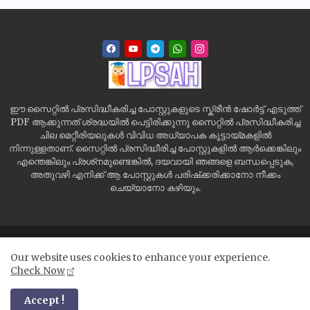
ഈ സൈറ്റിൽ പ്രസിദ്ധീകരിച്ച പോസ്റ്റുകളുടെ സ്ക്രീൻ ഷോർട്ട് എടുത്ത്
PDF ആക്കുന്നത് ശ്രദ്ധയിൽ പെട്ടിരിക്കുന്നു സൈറ്റിൽ പ്രസിദ്ധീകരിച്ച
ചില മെറ്റീരിയലുകൾ വിവിധ അധ്യാപക കൂട്ടായ്മകളിൽ
നിന്നുള്ളതാണ്. സൈറ്റിൽ പ്രസിദ്ധീരിച്ച പോസ്റ്റുകളിൽ ആർക്കെങ്കിലും
എന്തെങ്കിലും പ്രശ്‌നമുണ്ടെങ്കിൽ, ദയവായി ഞങ്ങളെ ബന്ധപ്പെടുക,
അതുവഴി എനിക്ക് ആ പോസ്റ്റുകൾ പരിഷ്‌ക്കരിക്കാനോ നീക്കം
ചെയ്യാനോ കഴിയും.
Home
Site Map
Contact us
Privacy Policy
Our website uses cookies to enhance your experience.
Disclaimer
Check Now
All Right Reserved Copyright ©
Accept !
LPSAH