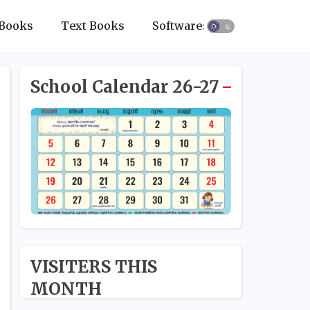
Books
Text Books
Softwares
School Calendar 26-27
VISITERS THIS
MONTH