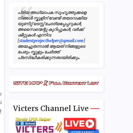
പ്രിയ അധ്യാപക സുഹൃത്തുക്കളെ
നിങ്ങൾ സ്കൂളിന് വേണ്ടി തയാറാക്കിയ
യൂണിറ്റ് ടെസ്റ്റ് ചോദ്യപ്പേപ്പറുകൾ,
അസൈന്മെന്റു കുറിപ്പുകൾ, വർക്ക്
ഷീറ്റുകൾ എന്നിവ
[
studentprojecthelper@gmail.com
]
അയച്ചുതന്നാൽ ആയത് നിങ്ങളുടെ
പേരും സ്കൂളും ചേർത്ത്
പ്രസിദ്ധീകരിക്കുന്നതായിരിക്കും.
യ
െ
Victers Channel Live
ള