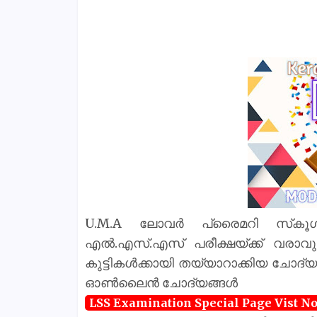
U.M.A ലോവർ പ്രൈമറി സ്‌കൂൾ, ച
എൽ.എസ്.എസ് പരീക്ഷയ്‌ക്ക് വരാവ
കുട്ടികൾക്കായി തയ്യാറാക്കിയ ചോദ്യ
ഓൺലൈൻ ചോദ്യങ്ങൾ
LSS Examination Special Page Vist N