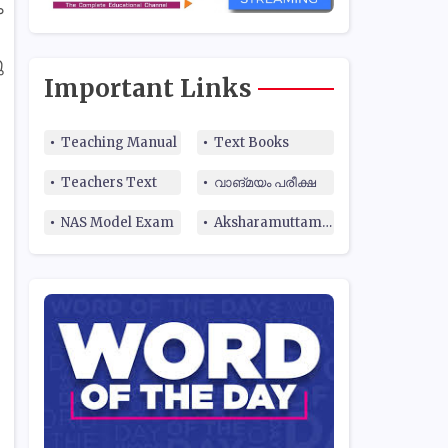
ം
ു
Important Links
Teaching Manual
Text Books
Teachers Text
വാങ്മയം പരീക്ഷ
NAS Model Exam
Aksharamuttam Quiz