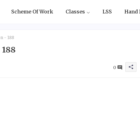
Scheme Of Work
Classes
LSS
Hand 
n - 188
 188
0