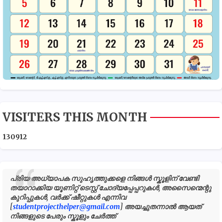
VISITERS THIS MONTH
1
3
0
9
1
2
പ്രിയ അധ്യാപക സുഹൃത്തുക്കളെ നിങ്ങൾ സ്കൂളിന് വേണ്ടി
തയാറാക്കിയ യൂണിറ്റ് ടെസ്റ്റ് ചോദ്യപ്പേപ്പറുകൾ, അസൈന്മെന്റു
കുറിപ്പുകൾ, വർക്ക് ഷീറ്റുകൾ എന്നിവ
[
studentprojecthelper@gmail.com
] അയച്ചുതന്നാൽ ആയത്
നിങ്ങളുടെ പേരും സ്കൂളും ചേർത്ത്