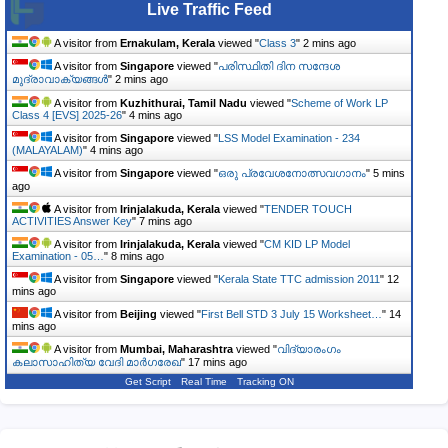
Live Traffic Feed
A visitor from
Ernakulam, Kerala
viewed "
Class 3
"
2 mins ago
A visitor from
Singapore
viewed "
പരിസ്ഥിതി ദിന സന്ദേശ
മുദ്രാവാക്യങ്ങൾ
"
2 mins ago
A visitor from
Kuzhithurai, Tamil Nadu
viewed "
Scheme of Work LP
Class 4 [EVS] 2025-26
"
4 mins ago
A visitor from
Singapore
viewed "
LSS Model Examination - 234
(MALAYALAM)
"
4 mins ago
A visitor from
Singapore
viewed "
ഒരു പ്രവേശനോത്സവഗാനം
"
5 mins
ago
A visitor from
Irinjalakuda, Kerala
viewed "
TENDER TOUCH
ACTIVITIES Answer Key
"
7 mins ago
A visitor from
Irinjalakuda, Kerala
viewed "
CM KID LP Model
Examination - 05…
"
8 mins ago
A visitor from
Singapore
viewed "
Kerala State TTC admission 2011
"
12
mins ago
A visitor from
Beijing
viewed "
First Bell STD 3 July 15 Worksheet…
"
14
mins ago
A visitor from
Mumbai, Maharashtra
viewed "
വിദ്യാരംഗം
കലാസാഹിത്യ വേദി മാർഗരേഖ
"
17 mins ago
Get Script
Real Time
Tracking ON