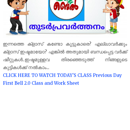
ഇന്നത്തെ ക്‌ളാസ് കണ്ടോ കൂട്ടുകാരെ? എല്ലാവർക്കും
ക്‌ളാസ് ഇഷ്ടമായോ? എങ്കിൽ അതുമായി ബന്ധപ്പെട്ട വർക്ക്
ഷീറ്റുകൾ..ഇഷ്ടമുള്ളവ തിരഞ്ഞെടുത്ത് നിങ്ങളുടെ
കുട്ടികൾക്ക് നൽകാം...
CLICK HERE TO WATCH TODAY'S CLASS
Previous Day
First Bell 2.0 Class and Work Sheet