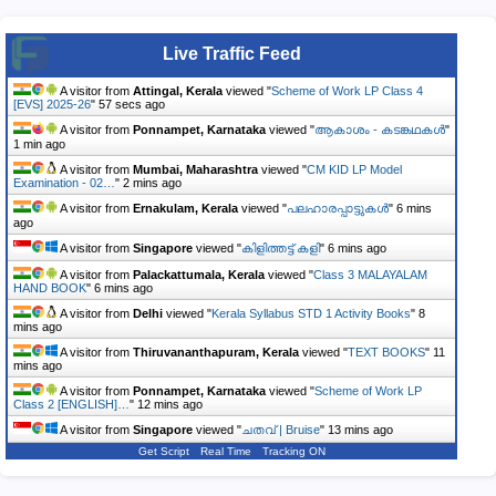
Live Traffic Feed
A visitor from
Attingal, Kerala
viewed "
Scheme of Work LP Class 4
[EVS] 2025-26
"
58 secs ago
A visitor from
Ponnampet, Karnataka
viewed "
ആകാശം - കടങ്കഥകൾ
"
1 min ago
A visitor from
Mumbai, Maharashtra
viewed "
CM KID LP Model
Examination - 02…
"
2 mins ago
A visitor from
Ernakulam, Kerala
viewed "
പലഹാരപ്പാട്ടുകൾ
"
6 mins
ago
A visitor from
Singapore
viewed "
കിളിത്തട്ട് കളി
"
6 mins ago
A visitor from
Palackattumala, Kerala
viewed "
Class 3 MALAYALAM
HAND BOOK
"
6 mins ago
A visitor from
Delhi
viewed "
Kerala Syllabus STD 1 Activity Books
"
8
mins ago
A visitor from
Thiruvananthapuram, Kerala
viewed "
TEXT BOOKS
"
11
mins ago
A visitor from
Ponnampet, Karnataka
viewed "
Scheme of Work LP
Class 2 [ENGLISH]…
"
12 mins ago
A visitor from
Singapore
viewed "
ചതവ് | Bruise
"
13 mins ago
Get Script
Real Time
Tracking ON