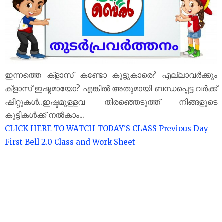
ഇന്നത്തെ ക്‌ളാസ് കണ്ടോ കൂട്ടുകാരെ? എല്ലാവർക്കും
ക്‌ളാസ് ഇഷ്ടമായോ? എങ്കിൽ അതുമായി ബന്ധപ്പെട്ട വർക്ക്
ഷീറ്റുകൾ..ഇഷ്ടമുള്ളവ തിരഞ്ഞെടുത്ത് നിങ്ങളുടെ
കുട്ടികൾക്ക് നൽകാം...
CLICK HERE TO WATCH TODAY'S CLASS
Previous Day
First Bell 2.0 Class and Work Sheet