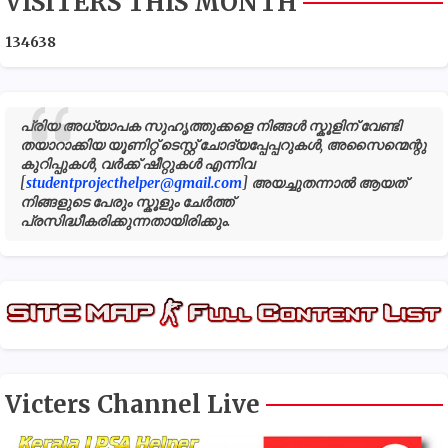
VISITERS THIS MONTH
1
3
4
6
3
8
പ്രിയ അധ്യാപക സുഹൃത്തുക്കളെ നിങ്ങൾ സ്കൂളിന് വേണ്ടി
തയാറാക്കിയ യൂണിറ്റ് ടെസ്റ്റ് ചോദ്യപ്പേപ്പറുകൾ, അസൈന്മെന്റു
കുറിപ്പുകൾ, വർക്ക് ഷീറ്റുകൾ എന്നിവ
[
studentprojecthelper@gmail.com
] അയച്ചുതന്നാൽ ആയത്
നിങ്ങളുടെ പേരും സ്കൂളും ചേർത്ത്
പ്രസിദ്ധീകരിക്കുന്നതായിരിക്കും.
Victers Channel Live