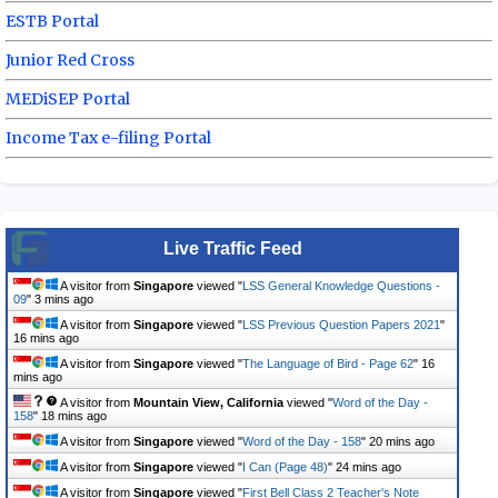
ESTB Portal
Junior Red Cross
MEDiSEP Portal
Income Tax e-filing Portal
Live Traffic Feed
A visitor from
Singapore
viewed "
LSS General Knowledge Questions -
09
"
3 mins ago
A visitor from
Singapore
viewed "
LSS Previous Question Papers 2021
"
16 mins ago
A visitor from
Singapore
viewed "
The Language of Bird - Page 62
"
16
mins ago
A visitor from
Mountain View, California
viewed "
Word of the Day -
158
"
18 mins ago
A visitor from
Singapore
viewed "
Word of the Day - 158
"
20 mins ago
A visitor from
Singapore
viewed "
I Can (Page 48)
"
24 mins ago
A visitor from
Singapore
viewed "
First Bell Class 2 Teacher's Note