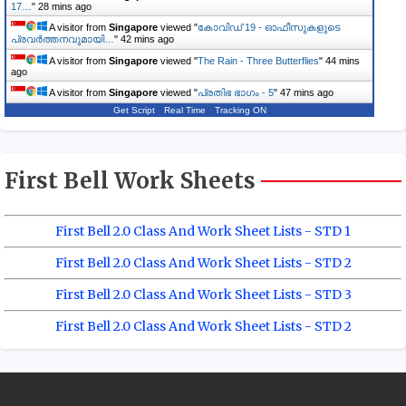
17…
"
28 mins ago
A visitor from
Singapore
viewed "
കോവിഡ് 19 - ഓഫീസുകളുടെ
പ്രവർത്തനവുമായി…
"
42 mins ago
A visitor from
Singapore
viewed "
The Rain - Three Butterflies
"
44 mins
ago
A visitor from
Singapore
viewed "
പ്രതിഭ ഭാഗം - 5
"
47 mins ago
Get Script
Real Time
Tracking ON
First Bell Work Sheets
First Bell 2.0 Class And Work Sheet Lists - STD 1
First Bell 2.0 Class And Work Sheet Lists - STD 2
First Bell 2.0 Class And Work Sheet Lists - STD 3
First Bell 2.0 Class And Work Sheet Lists - STD 2