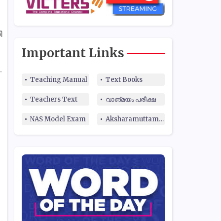
ി
Important Links
Teaching Manual
Text Books
Teachers Text
വാങ്മയം പരീക്ഷ
NAS Model Exam
Aksharamuttam Quiz