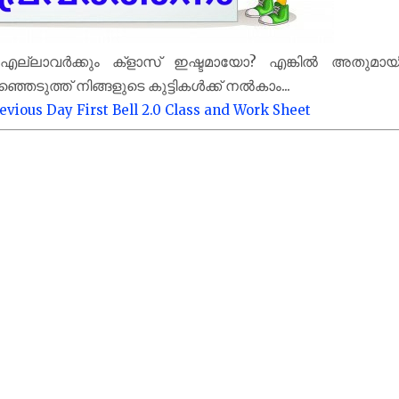
? എല്ലാവർക്കും ക്‌ളാസ് ഇഷ്ടമായോ? എങ്കിൽ അതുമായ
രഞ്ഞെടുത്ത് നിങ്ങളുടെ കുട്ടികൾക്ക് നൽകാം...
evious Day First Bell 2.0 Class and Work Sheet