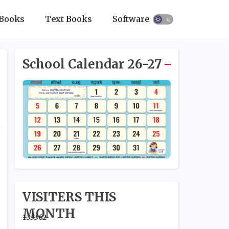
Books
Text Books
Softwares
School Calendar 26-27
VISITERS THIS
MONTH
1
3
5
3
6
2