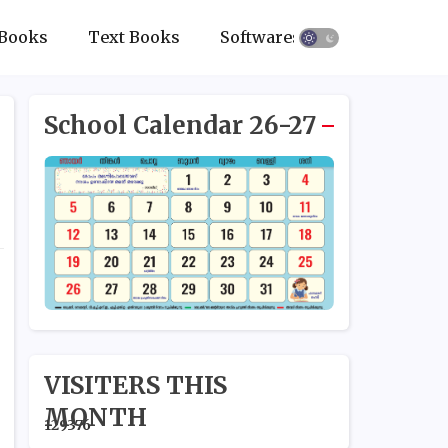
Books
Text Books
Softwares
School Calendar 26-27
VISITERS THIS
MONTH
1
2
9
3
7
6