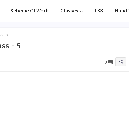
Scheme Of Work
Classes
LSS
Hand 
s - 5
ss - 5
0