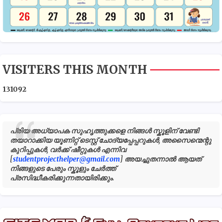
VISITERS THIS MONTH
1
3
1
0
9
2
പ്രിയ അധ്യാപക സുഹൃത്തുക്കളെ നിങ്ങൾ സ്കൂളിന് വേണ്ടി
തയാറാക്കിയ യൂണിറ്റ് ടെസ്റ്റ് ചോദ്യപ്പേപ്പറുകൾ, അസൈന്മെന്റു
കുറിപ്പുകൾ, വർക്ക് ഷീറ്റുകൾ എന്നിവ
[
studentprojecthelper@gmail.com
] അയച്ചുതന്നാൽ ആയത്
നിങ്ങളുടെ പേരും സ്കൂളും ചേർത്ത്
പ്രസിദ്ധീകരിക്കുന്നതായിരിക്കും.