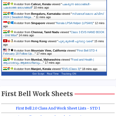
A visitor from
Calicut, Kerala
viewed "
പകരുന്ന രോഗങ്ങൾ -
പകരാത്ത രോഗങ്ങൾ
"
10 mins ago
A visitor from
Bengaluru, Karnataka
viewed "
സ്വദേശ് മെഗാ ക്വിസ്
2024 | Swadesh Mega…
"
11 mins ago
A visitor from
Singapore
viewed "
Kerala LPSA Helper (LPSAH)
"
12 mins
ago
A visitor from
Chennai, Tamil Nadu
viewed "
Class 3 EVS HAND BOOK
- Unit Wise
"
14 mins ago
A visitor from
Hong Kong
viewed "
പുഴു മുതൽ പൂമ്പാറ്റ വരെ
"
15 mins
ago
A visitor from
Mountain View, California
viewed "
First Bell STD 4
February 18 Follow Up…
"
17 mins ago
A visitor from
Mumbai, Maharashtra
viewed "
Food and Health |
ആഹാരവും ആരോഗ്യവും…
"
18 mins ago
A visitor from
Manjeri, Kerala
viewed "
EVS (Class 3)
"
18 mins ago
Get Script
Real Time
Tracking ON
First Bell Work Sheets
First Bell 2.0 Class And Work Sheet Lists - STD 1