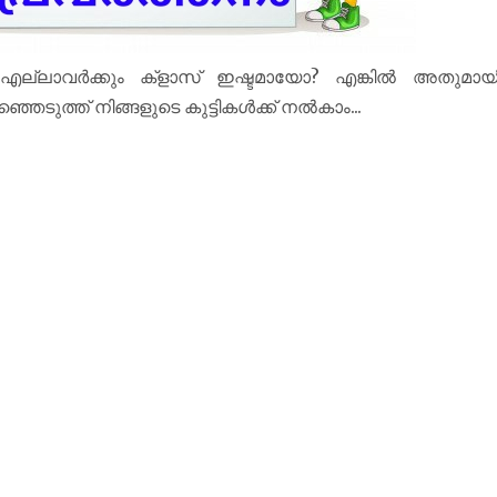
? എല്ലാവർക്കും ക്‌ളാസ് ഇഷ്ടമായോ? എങ്കിൽ അതുമായ
രഞ്ഞെടുത്ത് നിങ്ങളുടെ കുട്ടികൾക്ക് നൽകാം...