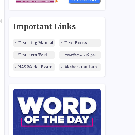
ി
Important Links
Teaching Manual
Text Books
Teachers Text
വാങ്മയം പരീക്ഷ
NAS Model Exam
Aksharamuttam Quiz