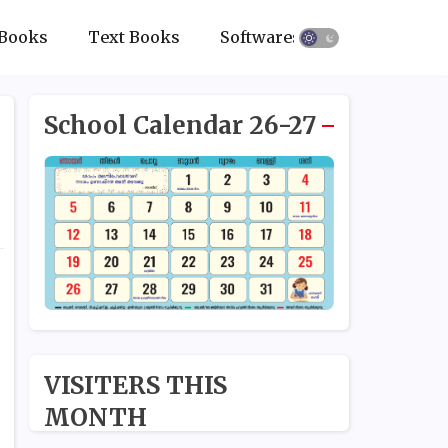
Books
Text Books
Softwares
School Calendar 26-27
VISITERS THIS
MONTH