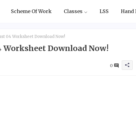
Scheme Of Work
Classes
LSS
Hand 
gust 04 Worksheet Download Now!
 04 Worksheet Download Now!
0