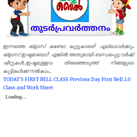
ഇന്നത്തെ ക്‌ളാസ് കണ്ടോ കൂട്ടുകാരെ? എല്ലാവർക്കും
ക്‌ളാസ് ഇഷ്ടമായോ? എങ്കിൽ അതുമായി ബന്ധപ്പെട്ട വർക്ക്
ഷീറ്റുകൾ..ഇഷ്ടമുള്ളവ തിരഞ്ഞെടുത്ത് നിങ്ങളുടെ
കുട്ടികൾക്ക് നൽകാം...
TODAY'S FIRST BELL CLASS
Previous Day First Bell 2.0
Class and Work Sheet