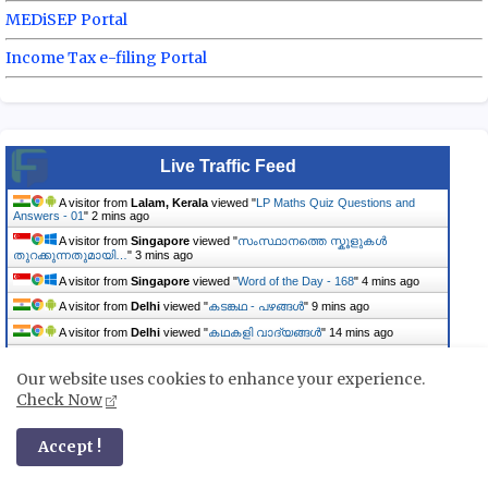
MEDiSEP Portal
Income Tax e-filing Portal
Live Traffic Feed
A visitor from
Lalam, Kerala
viewed "
LP Maths Quiz Questions and
Answers - 01
"
2 mins ago
A visitor from
Singapore
viewed "
സംസ്ഥാനത്തെ സ്കൂ‍ളുകൾ
തുറക്കുന്നതുമായി…
"
3 mins ago
A visitor from
Singapore
viewed "
Word of the Day - 168
"
4 mins ago
A visitor from
Delhi
viewed "
കടങ്കഥ - പഴങ്ങൾ
"
9 mins ago
A visitor from
Delhi
viewed "
കഥകളി വാദ്യങ്ങൾ
"
14 mins ago
A visitor from
Thiruvananthapuram, Kerala
viewed "
Social Science
Quiz Questions and…
"
15 mins ago
Our website uses cookies to enhance your experience.
A visitor from
Singapore
viewed "
The Dream Bicycle - Videos
"
24 mins
Check Now
ago
A visitor from
Delhi
viewed "
STD 2 Unit 1 - Bruno, the Puppy
"
24 mins
Accept !
ago
A visitor from
Paravur, Kerala
viewed "
Class 3 EVS HAND BOOK - Unit
Wise
"
26 mins ago