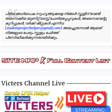
പ്രിയ അധ്യാപക സുഹൃത്തുക്കളെ നിങ്ങൾ സ്കൂളിന് വേണ്ടി
തയാറാക്കിയ യൂണിറ്റ് ടെസ്റ്റ് ചോദ്യപ്പേപ്പറുകൾ, അസൈന്മെന്റു
കുറിപ്പുകൾ, വർക്ക് ഷീറ്റുകൾ എന്നിവ
[
studentprojecthelper@gmail.com
] അയച്ചുതന്നാൽ ആയത്
നിങ്ങളുടെ പേരും സ്കൂളും ചേർത്ത്
പ്രസിദ്ധീകരിക്കുന്നതായിരിക്കും.
Victers Channel Live