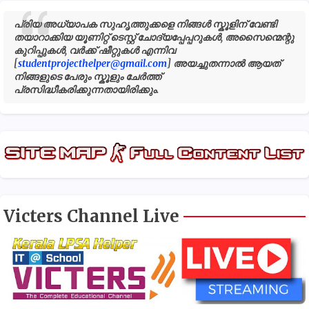
പ്രിയ അധ്യാപക സുഹൃത്തുക്കളെ നിങ്ങൾ സ്കൂളിന് വേണ്ടി
തയാറാക്കിയ യൂണിറ്റ് ടെസ്റ്റ് ചോദ്യപ്പേപ്പറുകൾ, അസൈന്മെന്റു
കുറിപ്പുകൾ, വർക്ക് ഷീറ്റുകൾ എന്നിവ
[
studentprojecthelper@gmail.com
] അയച്ചുതന്നാൽ ആയത്
നിങ്ങളുടെ പേരും സ്കൂളും ചേർത്ത്
പ്രസിദ്ധീകരിക്കുന്നതായിരിക്കും.
Victers Channel Live