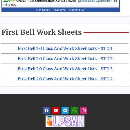
A visitor from
Kodungallur, Kerala
viewed "
ഉദ്ഗ്രഥിതം എന്താണ്?
"
36
mins ago
Get Script
Real Time
Tracking ON
First Bell Work Sheets
First Bell 2.0 Class And Work Sheet Lists - STD 1
First Bell 2.0 Class And Work Sheet Lists - STD 2
First Bell 2.0 Class And Work Sheet Lists - STD 3
First Bell 2.0 Class And Work Sheet Lists - STD 2