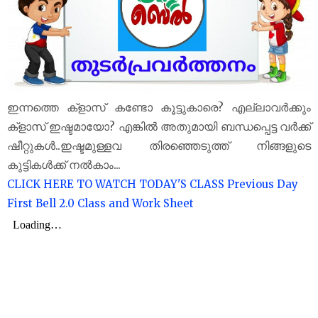
ഇന്നത്തെ ക്‌ളാസ് കണ്ടോ കൂട്ടുകാരെ? എല്ലാവർക്കും
ക്‌ളാസ് ഇഷ്ടമായോ? എങ്കിൽ അതുമായി ബന്ധപ്പെട്ട വർക്ക്
ഷീറ്റുകൾ..ഇഷ്ടമുള്ളവ തിരഞ്ഞെടുത്ത് നിങ്ങളുടെ
കുട്ടികൾക്ക് നൽകാം...
CLICK HERE TO WATCH TODAY'S CLASS
Previous Day
First Bell 2.0 Class and Work Sheet