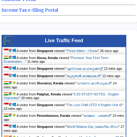
Income Tax e-filing Portal
Live Traffic Feed
A visitor from
Singapore
viewed "
Three Kitten - I Know
"
27 secs ago
A visitor from
Aluva, Kerala
viewed "
Previous Year First Term
Examination…
"
12 mins ago
A visitor from
Singapore
viewed "
എസ്.കെ.പൊറ്റെക്കാട്ട്
"
12 mins ago
A visitor from
Singapore
viewed "
കൂടുതൽ കടങ്കഥകൾ
"
12 mins ago
A visitor from
Shoranur, Kerala
viewed "
വായനാ കാർഡുകൾ
"
14
mins ago
A visitor from
Palghat, Kerala
viewed "
LSS STUDY NOTES - English
Opposites
"
20 mins ago
A visitor from
Singapore
viewed "
The Lost Child (STD 4 English Unit 4)
"
23 mins ago
A visitor from
Perumbavoor, Kerala
viewed "
കടങ്കഥ - പഴങ്ങൾ
"
24 mins
ago
A visitor from
Singapore
viewed "
World Malaria Day (മലേറിയ ദിനം)
"
27
mins ago