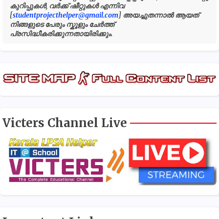
കുറിപ്പുകൾ, വർക്ക് ഷീറ്റുകൾ എന്നിവ
[
studentprojecthelper@gmail.com
] അയച്ചുതന്നാൽ ആയത്
നിങ്ങളുടെ പേരും സ്കൂളും ചേർത്ത്
പ്രസിദ്ധീകരിക്കുന്നതായിരിക്കും.
Victers Channel Live