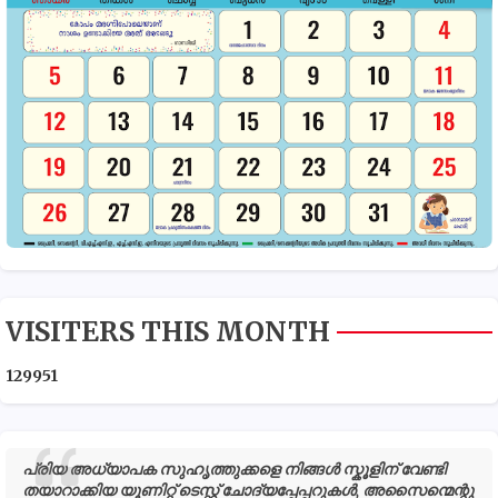
VISITERS THIS MONTH
1
2
9
9
5
1
പ്രിയ അധ്യാപക സുഹൃത്തുക്കളെ നിങ്ങൾ സ്കൂളിന് വേണ്ടി
തയാറാക്കിയ യൂണിറ്റ് ടെസ്റ്റ് ചോദ്യപ്പേപ്പറുകൾ, അസൈന്മെന്റു