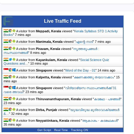
Live Traffic Feed
A visitor from
Meppadi, Kerala
viewed "
Kerala Syllabus STD 1 Activity
Books
"
7 mins ago
A visitor from
Manimala, Kerala
viewed "
എന്റെ നാട്
"
7 mins ago
A visitor from
Piravam, Kerala
viewed "
നൃത്തരൂപങ്ങൾ :
സംസ്ഥാനങ്ങൾ
"
8 mins ago
A visitor from
Kayankulam, Kerala
viewed "
Social Science Quiz
Questions and…
"
10 mins ago
A visitor from
Singapore
viewed "
Word of the Day - 01
"
14 mins ago
A visitor from
Kalpetta, Kerala
viewed "
ക്ഷണക്കത്തു തയാറാക്കാം
"
15
mins ago
A visitor from
Singapore
viewed "
വിദ്യാഭ്യസ സ്ഥാപനങ്ങൾക്ക് 31
വരെ അവധി
"
23 mins ago
A visitor from
Thiruvananthapuram, Kerala
viewed "
കടങ്കഥ - പഴങ്ങൾ
"
23 mins ago
A visitor from
Dirba, Punjab
viewed "
യുദ്ധവിരുദ്ധ മുദ്രാവാക്യങ്ങൾ
&…
"
32 mins ago
A visitor from
Neyyattinkara, Kerala
viewed "
ആകാശം - കടങ്കഥകൾ
"
35 mins ago
Get Script
Real Time
Tracking ON