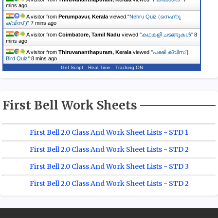
mins ago
A visitor from
Perumpavur, Kerala
viewed "
Nehru Quiz (നെഹ്‌റു
ക്വിസ് )
"
7 mins ago
A visitor from
Coimbatore, Tamil Nadu
viewed "
കഥകളി ചടങ്ങുകൾ
"
8
mins ago
A visitor from
Thiruvananthapuram, Kerala
viewed "
പക്ഷി ക്വിസ് |
Bird Quiz
"
8 mins ago
Get Script
Real Time
Tracking ON
First Bell Work Sheets
First Bell 2.0 Class And Work Sheet Lists - STD 1
First Bell 2.0 Class And Work Sheet Lists - STD 2
First Bell 2.0 Class And Work Sheet Lists - STD 3
First Bell 2.0 Class And Work Sheet Lists - STD 2