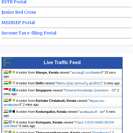
ESTB Portal
Junior Red Cross
MEDiSEP Portal
Income Tax e-filing Portal
Live Traffic Feed
A visitor from
Alwaye, Kerala
viewed "
കഥകളി വാദ്യങ്ങൾ
"
34 secs
ago
A visitor from
Delhi
viewed "
Nehru Quiz (നെഹ്‌റു ക്വിസ് )
"
2 mins ago
A visitor from
Singapore
viewed "
General Knowledge Questions - 05
"
2
mins ago
A visitor from
Kizhake Chalakudi, Kerala
viewed "
ആകാശം -
കടങ്കഥകൾ
"
2 mins ago
A visitor from
Kodungallur, Kerala
viewed "
കടങ്കഥകൾ - മഴ
"
5 mins
ago
A visitor from
Kottayam, Kerala
viewed "
Class 3 EVS HAND BOOK -
Unit Wise
"
5 mins ago
A visitor from
Thiruvananthapuram, Kerala
viewed "
Handbooks
"
7