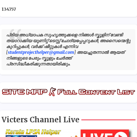
1
3
4
7
5
7
പ്രിയ അധ്യാപക സുഹൃത്തുക്കളെ നിങ്ങൾ സ്കൂളിന് വേണ്ടി
തയാറാക്കിയ യൂണിറ്റ് ടെസ്റ്റ് ചോദ്യപ്പേപ്പറുകൾ, അസൈന്മെന്റു
കുറിപ്പുകൾ, വർക്ക് ഷീറ്റുകൾ എന്നിവ
[
studentprojecthelper@gmail.com
] അയച്ചുതന്നാൽ ആയത്
നിങ്ങളുടെ പേരും സ്കൂളും ചേർത്ത്
പ്രസിദ്ധീകരിക്കുന്നതായിരിക്കും.
Victers Channel Live