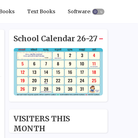
Books
Text Books
Softwares
School Calendar 26-27
VISITERS THIS
MONTH